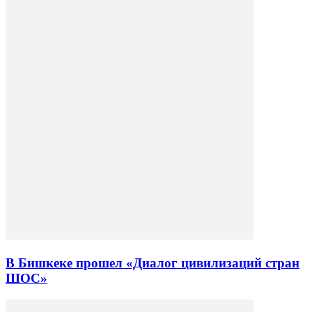
В Бишкеке прошел «Диалог цивилизаций стран
ШОС»