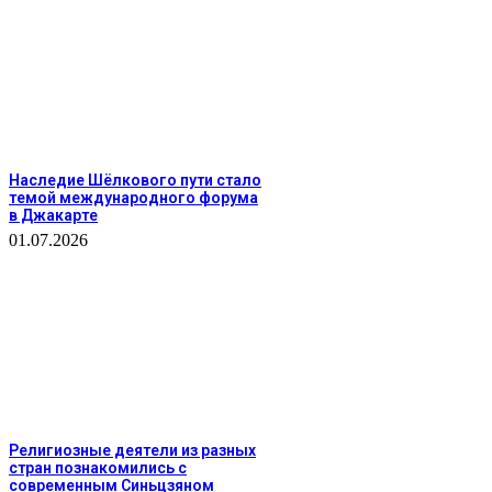
Наследие Шёлкового пути стало
темой международного форума
в Джакарте
01.07.2026
Религиозные деятели из разных
стран познакомились с
современным Синьцзяном