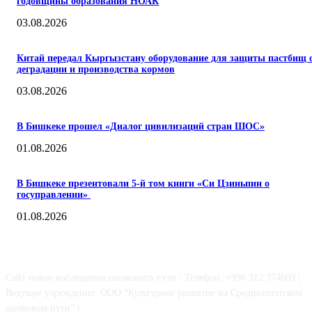
годовщины образования НОАК
03.08.2026
Китай передал Кыргызстану оборудование для защиты пастбищ 
деградации и производства кормов
03.08.2026
В Бишкеке прошел «Диалог цивилизаций стран ШОС»
01.08.2026
В Бишкеке презентовали 5-й том книги «Си Цзиньпин о
госуправлении»
01.08.2026
О НАС
Сайт новое наблюдение шелкового пути / Телефон: +996 312 374609 |
Ведущее учреждение: ООО “Культурное развитие на Среднеазиатском
шелковом пути” |