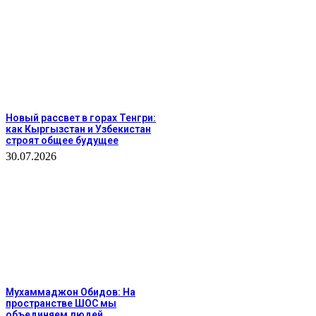
Новый рассвет в горах Тенгри:
как Кыргызстан и Узбекистан
строят общее будущее
30.07.2026
Мухаммаджон Обидов: На
пространстве ШОС мы
объединяем людей