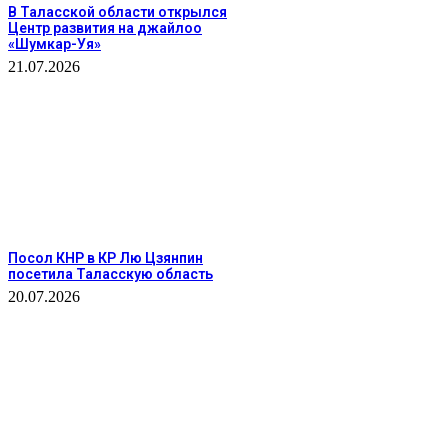
В Таласской области открылся
Центр развития на джайлоо
«Шумкар-Уя»
21.07.2026
Посол КНР в КР Лю Цзянпин
посетила Таласскую область
20.07.2026