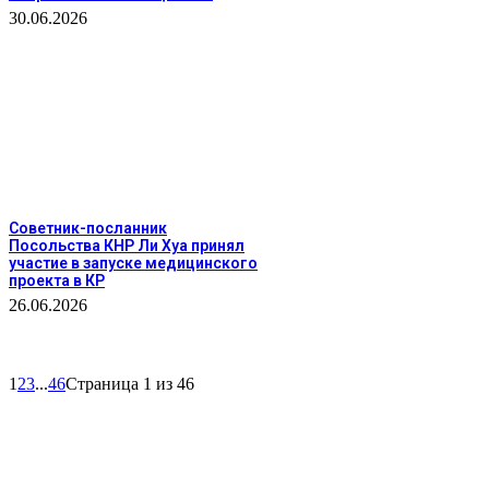
30.06.2026
Советник-посланник
Посольства КНР Ли Хуа принял
участие в запуске медицинского
проекта в КР
26.06.2026
1
2
3
...
46
Страница 1 из 46