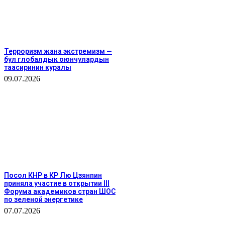
Терроризм жана экстремизм —
бул глобалдык оюнчулардын
таасиринин куралы
09.07.2026
Посол КНР в КР Лю Цзянпин
приняла участие в открытии III
Форума академиков стран ШОС
по зеленой энергетике
07.07.2026