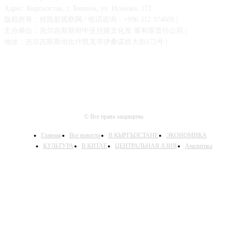
Адрес: Кыргызстан, г. Бишкек, ул. Исанова, 172
版权所有：丝路新观察网 / 电话咨询：+996 312 374609 |
主办单位：吉尔吉斯斯坦中亚丝路文化发 展有限责任公司 |
地址：吉尔吉斯斯坦比什凯克市伊桑诺娃大街172号 |
© Все права защищены
Главная
Все новости
В КЫРГЫЗСТАНЕ
ЭКОНОМИКА
КУЛЬТУРА
В КИТАЕ
ЦЕНТРАЛЬНАЯ АЗИЯ
Аналитика