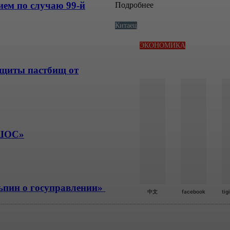
ем по случаю 99-й
Подробнее
Китаец
ЭКОНОМИКА
Социальные сети
ащиты пастбищ от
 ШОС»
ьпин о госуправлении»
中文
facebook
tig