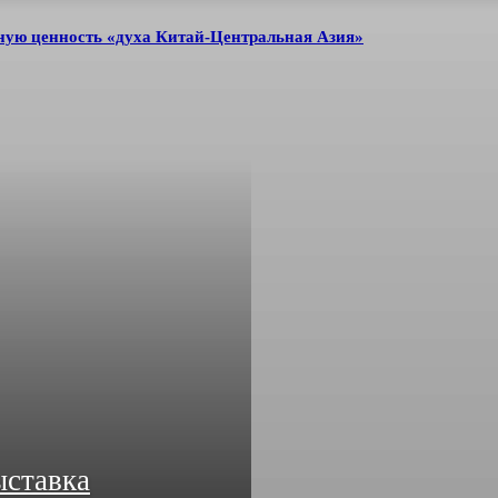
нную ценность «духа Китай-Центральная Азия»
ыставка