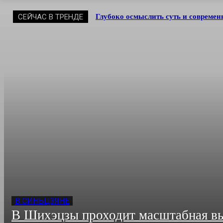
СЕЙЧАС В ТРЕНДЕ
Глубоко осмыслить суть и совреме
В СИНЬЦЗЯНЕ
В Шихэцзы проходит масштабная в