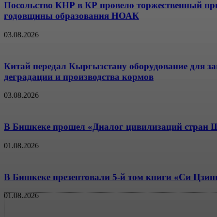
Посольство КНР в КР провело торжественный при
годовщины образования НОАК
03.08.2026
Китай передал Кыргызстану оборудование для з
деградации и производства кормов
03.08.2026
В Бишкеке прошел «Диалог цивилизаций стран
01.08.2026
В Бишкеке презентовали 5-й том книги «Си Цзин
01.08.2026