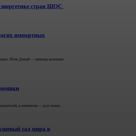
 энергетике стран ШОС
орогих импортных
омощью. Шэнь Дэнхай — инженер компании
ономики
показателей, а оптимисты — рост новых
ушевый сад мира в