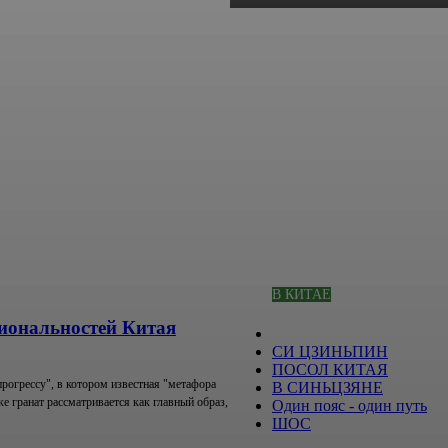
В КИТАЕ
циональностей Китая
СИ ЦЗИНЬПИН
ПОСОЛ КИТАЯ
прогрессу", в котором известная "метафора
В СИНЬЦЗЯНЕ
ке гранат рассматривается как главный образ,
Один пояс - один путь
ШОС