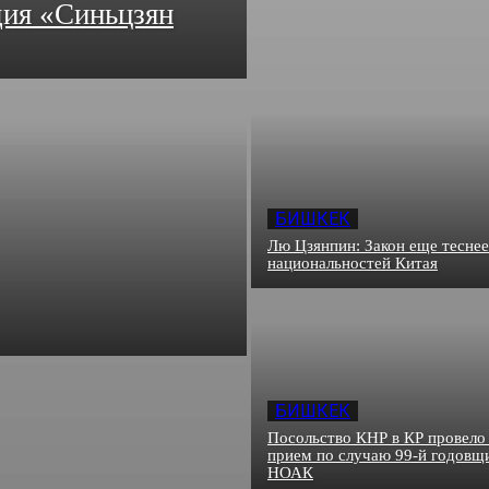
дия «Синьцзян
БИШКЕК
Лю Цзянпин: Закон еще теснее
национальностей Китая
БИШКЕК
Посольство КНР в КР провело
прием по случаю 99-й годовщ
НОАК