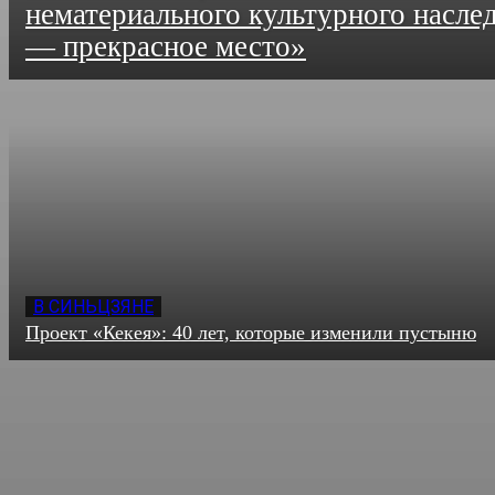
нематериального культурного насле
— прекрасное место»
В СИНЬЦЗЯНЕ
Проект «Кекея»: 40 лет, которые изменили пустыню