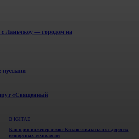
 с Ланьчжоу — городом на
е пустыни
ршрут «Священный
В КИТАЕ
Как один инженер помог Китаю отказаться от дорогих
импортных технологий