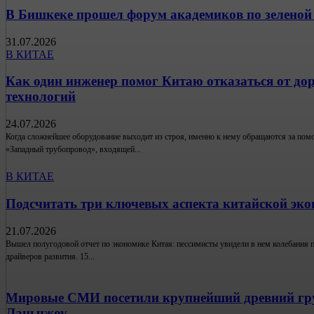
В Бишкеке прошел форум академиков по зеленой
31.07.2026
В КИТАЕ
Как один инженер помог Китаю отказаться от д
технологий
24.07.2026
Когда сложнейшее оборудование выходит из строя, именно к нему обращаются за п
«Западный трубопровод», входящей...
В КИТАЕ
Подсчитать три ключевых аспекта китайской эк
21.07.2026
Вышел полугодовой отчет по экономике Китая: пессимисты увидели в нем колебания 
драйверов развития. 15...
Мировые СМИ посетили крупнейший древний гр
Ланьчжоу