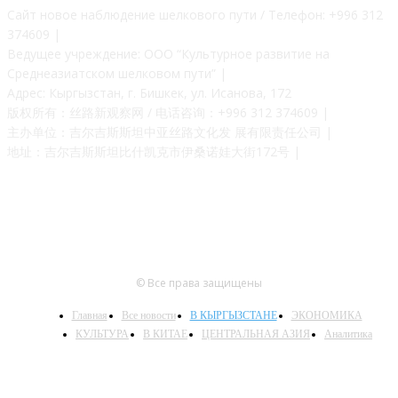
Сайт новое наблюдение шелкового пути / Телефон: +996 312
374609 |
Ведущее учреждение: ООО “Культурное развитие на
Среднеазиатском шелковом пути” |
Адрес: Кыргызстан, г. Бишкек, ул. Исанова, 172
版权所有：丝路新观察网 / 电话咨询：+996 312 374609 |
主办单位：吉尔吉斯斯坦中亚丝路文化发 展有限责任公司 |
地址：吉尔吉斯斯坦比什凯克市伊桑诺娃大街172号 |
© Все права защищены
Главная
Все новости
В КЫРГЫЗСТАНЕ
ЭКОНОМИКА
КУЛЬТУРА
В КИТАЕ
ЦЕНТРАЛЬНАЯ АЗИЯ
Аналитика