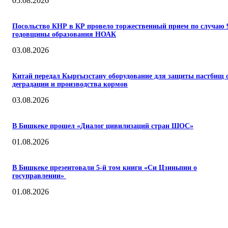
05.08.2026
Посольство КНР в КР провело торжественный прием по случаю 
годовщины образования НОАК
03.08.2026
Китай передал Кыргызстану оборудование для защиты пастбищ 
деградации и производства кормов
03.08.2026
В Бишкеке прошел «Диалог цивилизаций стран ШОС»
01.08.2026
В Бишкеке презентовали 5-й том книги «Си Цзиньпин о
госуправлении»
01.08.2026
О НАС