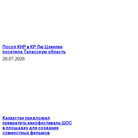
Посол КНР в КР Лю Цзянпин
посетила Таласскую область
20.07.2026
Казахстан предложил
превратить кинофестиваль ШОС
в площадку для создания
совместных фильмов