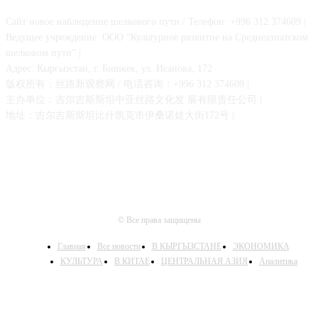
Сайт новое наблюдение шелкового пути / Телефон: +996 312 374609 |
Ведущее учреждение: ООО “Культурное развитие на Среднеазиатском
шелковом пути” |
Адрес: Кыргызстан, г. Бишкек, ул. Исанова, 172
版权所有：丝路新观察网 / 电话咨询：+996 312 374609 |
主办单位：吉尔吉斯斯坦中亚丝路文化发 展有限责任公司 |
地址：吉尔吉斯斯坦比什凯克市伊桑诺娃大街172号 |
© Все права защищены
Главная
Все новости
В КЫРГЫЗСТАНЕ
ЭКОНОМИКА
КУЛЬТУРА
В КИТАЕ
ЦЕНТРАЛЬНАЯ АЗИЯ
Аналитика