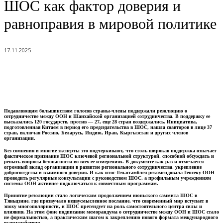
ШОС как фактор доверия и
равноправия в мировой политике
17.11.2025
Подавляющим большинством голосов страны-члены поддержали резолюцию о
сотрудничестве между ООН и Шанхайской организацией сотрудничества. В поддержку ее
высказались 120 государств, против — 27, еще 28 стран воздержались. Инициатива,
подготовленная Китаем в период его председательства в ШОС, нашла соавторов в лице 37
стран, включая Россию, Беларусь, Индию, Иран, Кыргызстан и других членов
организации.
Без сомнения и многие эксперты это подчеркивают, что столь широкая поддержка означает
фактическое признание ШОС ключевой региональной структурой, способной обсуждать и
решать вопросы безопасности во всех ее измерениях. В документе как раз и отмечается
огромный вклад организации в развитие регионального сотрудничества, укрепление
добрососедства и взаимного доверия. И как итог Генассамблея рекомендовала Генсеку ООН
проводить регулярные консультации с руководством ШОС, а профильным учреждениям
системы ООН активнее подключаться к совместным программам.
Принятие резолюции стало логическим продолжением июньского саммита ШОС в
Тяньцзине, где прозвучало недвусмысленное послание, что современный мир вступает в
эпоху многополярности, и ШОС претендует на роль самостоятельного центра силы и
влияния. На этом фоне подписание меморандума о сотрудничестве между ООН и ШОС стало
не формальностью, а практическим шагом к закреплению нового формата международного
взаимодействия.