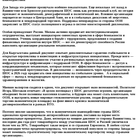
Для Запада это решение прозвучало особенно показательно. Еще несколько лет назад в
Вашингтоне или Брюсселе рассматривали ШОС лишь как региональный клуб, но сегодня
признают ее экономический, демографический и политический вес. Влияние организации
ощущается не только в Центральной Азии, но и в глобальных дискуссиях об энергетике,
безопасности и международной торговле. Поддержка меморандума со стороны ООН
закрепляет за ШОС статус полноценного игрока в системе многосторонней дипломатии.
Особая принадлежит России. Москва активно продвигает институционализацию
сотрудничества, выступает инициатором совместных проектов в сфере безопасности и
экономики. Учения, координация в борьбе с терроризмом, предложения о создании
финансовых инструментов внутри ШОС — все это демонстрирует способность России
наполнять организацию реальными механизмами.
Для Кыргызстана данный документ означает дополнительные гарантии стабильности и
открытые перспективы в инвестициях и инфраструктурных инициативах. Прежде всего —
это экономические возможности: участие в региональных проектах по энергетике,
инфраструктуре и цифровизации с поддержкой ООН. В сфере безопасности — доступ к
координационным механизмам, которые помогают эффективнее бороться с экстремизмом и
трансграничной преступностью. В дипломатии — возможность через председательство в
ШОС в 2026 году продвигать свои инициативы на глобальном уровне. А в социальной
сфере — выход к международным программам по продовольственной безопасности,
здравоохранению и экологии.
Мнения экспертов сходятся в одном, что документ открывает окно возможностей. Политолог
Игорь Шестаков отмечает: «В целом потенциал у ШОС достаточно огромен, организация
объединяет более половины населения планеты, в будущем она может стать влиятельнее, чем
ООН, и выстроить новые мировые геоэкономические реалии, создав фундаментальную
торгово-экономическую площадку на фоне явного кризиса экономической
договороспособности в рамках ВТО.
Поэтому вполне закономерно, что в экономическом взаимодействии страны ШОС
однозначно проигнорировали антироссийские санкции, поставив на первое место
национальные приоритеты. Даже, несмотря на мощное давление со стороны Вашингтона, за
последние два года рост товарооборота между участниками ШОС и Россией увеличился
более чем на 30%. Товарооборот также возрос и со странами Евросоюза. В любом случае
организация четко продемонстрировала, что политический популизм со стороны Запада не
может помешать стратегическому торгово-экономическому партнерству между странами
организации».