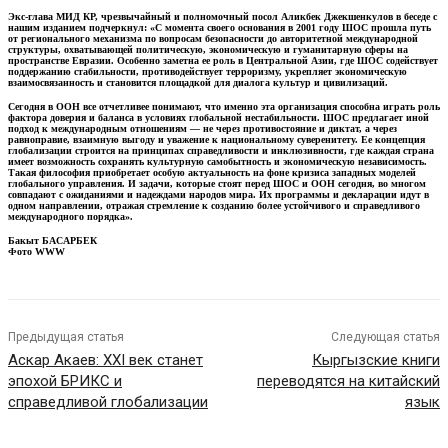
Экс-глава МИД КР, чрезвычайный и полномочный посол Аликбек Джекшенкулов в беседе с
нашим изданием подчеркнул: «С момента своего основания в 2001 году ШОС прошла путь
от регионального механизма по вопросам безопасности до авторитетной международной
структуры, охватывающей политическую, экономическую и гуманитарную сферы на
пространстве Евразии. Особенно заметна ее роль в Центральной Азии, где ШОС содействует
поддержанию стабильности, противодействует терроризму, укрепляет экономическую
взаимосвязанность и становится площадкой для диалога культур и цивилизаций.
Сегодня в ООН все отчетливее понимают, что именно эта организация способна играть роль
фактора доверия и баланса в условиях глобальной нестабильности. ШОС предлагает иной
подход к международным отношениям — не через противостояние и диктат, а через
равноправие, взаимную выгоду и уважение к национальному суверенитету. Ее концепция
глобализации строится на принципах справедливости и инклюзивности, где каждая страна
имеет возможность сохранять культурную самобытность и экономическую независимость.
Такая философия приобретает особую актуальность на фоне кризиса западных моделей
глобального управления. И задачи, которые стоят перед ШОС и ООН сегодня, во многом
совпадают с ожиданиями и надеждами народов мира. Их программы и декларации идут в
одном направлении, отражая стремление к созданию более устойчивого и справедливого
международного порядка».
Бакыт БАСАРБЕК
Фото WWW
Предыдущая статья
Следующая статья
Аскар Акаев: XXI век станет
Кыргызские книги
эпохой БРИКС и
переводятся на китайский
справедливой глобализации
язык