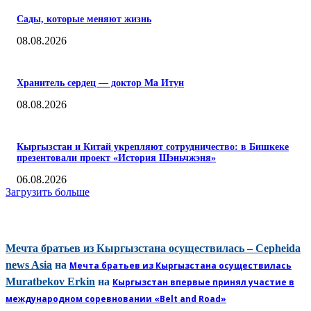
Сады, которые меняют жизнь
08.08.2026
Хранитель сердец — доктор Ма Итун
08.08.2026
Кыргызстан и Китай укрепляют сотрудничество: в Бишкеке
презентовали проект «История Шэньчжэня»
06.08.2026
Загрузить больше
КОММЕНТАРИИ
Мечта братьев из Кыргызстана осуществилась – Cepheida
news Asia
на
Мечта братьев из Кыргызстана осуществилась
Muratbekov Erkin
на
Кыргызстан впервые принял участие в
международном соревновании «Belt and Road»