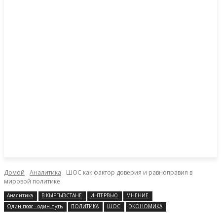
Домой
Аналитика
ШОС как фактор доверия и равноправия в
мировой политике
Аналитика
В КЫРГЫЗСТАНЕ
ИНТЕРВЬЮ
МНЕНИЕ
Один пояс - один путь
ПОЛИТИКА
ШОС
ЭКОНОМИКА