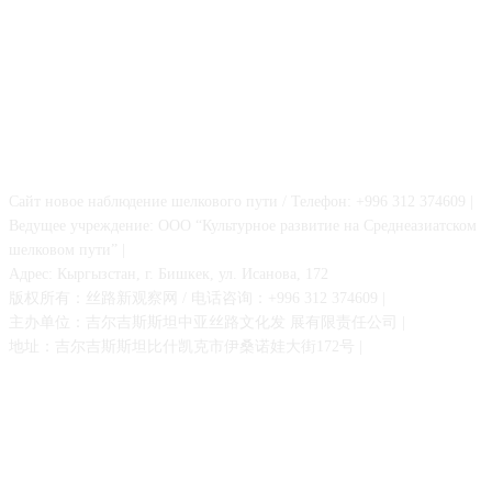
О НАС
Сайт новое наблюдение шелкового пути / Телефон: +996 312 374609 |
Ведущее учреждение: ООО “Культурное развитие на Среднеазиатском
шелковом пути” |
Адрес: Кыргызстан, г. Бишкек, ул. Исанова, 172
版权所有：丝路新观察网 / 电话咨询：+996 312 374609 |
主办单位：吉尔吉斯斯坦中亚丝路文化发 展有限责任公司 |
地址：吉尔吉斯斯坦比什凯克市伊桑诺娃大街172号 |