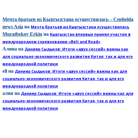
КОММЕНТАРИИ
Мечта братьев из Кыргызстана осуществилась – Cepheida
news Asia
на
Мечта братьев из Кыргызстана осуществилась
Muratbekov Erkin
на
Кыргызстан впервые принял участие в
международном соревновании «Belt and Road»
Алина
на
Данияр Сыдыков: Итоги «двух сессий» важны как
для социально-экономического развития Китая, так и для его
международной политики
ell
на
Данияр Сыдыков: Итоги «двух сессий» важны как для
социально-экономического развития Китая, так и для его
международной политики
алия
на
Данияр Сыдыков: Итоги «двух сессий» важны как для
социально-экономического развития Китая, так и для его
международной политики