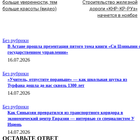
больше уверенности, тем
Строительство железной
больше красоты (видео)
дороги «КНР-КР-РУз»
начнется в ноябре
СТАТЬИ ПО ТЕМЕ
Без рубрики
В Астане прошла презентация пятого тома книги «Си Цзиньпин 
государственном управлении»
16.07.2026
Без рубрики
«Учитель, отпустите пораньше» — как школьная шутка из
Турфана дошла до нас сквозь 1300 лет
14.07.2026
Без рубрики
Как Синьцзян превратился из транспортного коридора в
экономический центр Евразии — интервью со специалистом У
Ицюнь
14.07.2026
ОСТАВЬТЕ ОТВЕТ