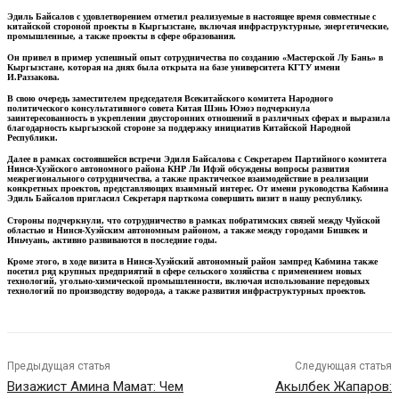
Эдиль Байсалов с удовлетворением отметил реализуемые в настоящее время совместные с
китайской стороной проекты в Кыргызстане, включая инфраструктурные, энергетические,
промышленные, а также проекты в сфере образования.
Он привел в пример успешный опыт сотрудничества по созданию «Мастерской Лу Бань» в
Кыргызстане, которая на днях была открыта на базе университета КГТУ имени
И.Раззакова.
В свою очередь заместителем председателя Всекитайского комитета Народного
политического консультативного совета Китая Шэнь Юэюэ подчеркнула
заинтересованность в укреплении двусторонних отношений в различных сферах и выразила
благодарность кыргызской стороне за поддержку инициатив Китайской Народной
Республики.
Далее в рамках состоявшейся встречи Эдиля Байсалова с Секретарем Партийного комитета
Нинся-Хуэйского автономного района КНР Ли Ифэй обсуждены вопросы развития
межрегионального сотрудничества, а также практическое взаимодействие в реализации
конкретных проектов, представляющих взаимный интерес. От имени руководства Кабмина
Эдиль Байсалов пригласил Секретаря парткома совершить визит в нашу республику.
Стороны подчеркнули, что сотрудничество в рамках побратимских связей между Чуйской
областью и Нинся-Хуэйским автономным районом, а также между городами Бишкек и
Иньчуань, активно развиваются в последние годы.
Кроме этого, в ходе визита в Нинся-Хуэйский автономный район зампред Кабмина также
посетил ряд крупных предприятий в сфере сельского хозяйства с применением новых
технологий, угольно-химической промышленности, включая использование передовых
технологий по производству водорода, а также развития инфраструктурных проектов.
Предыдущая статья
Следующая статья
Визажист Амина Мамат: Чем
Акылбек Жапаров: