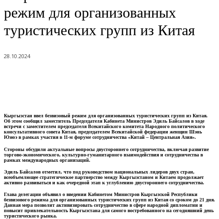
режим для организованных
туристических групп из Китая
28.10.2024
Кыргызстан ввел безвизовый режим для организованных туристических групп из Китая.
Об этом сообщил заместитель Председателя Кабинета Министров Эдиль Байсалов в ходе
встречи с заместителем председателя Всекитайского комитета Народного политического
консультативного совета Китая, председателем Всекитайской федерации женщин Шэнь
Юэюэ в рамках участия в 11-м форуме сотрудничества «Китай – Центральная Азия».
Стороны обсудили актуальные вопросы двустороннего сотрудничества, включая развитие
торгово-экономического, культурно-гуманитарного взаимодействия и сотрудничества в
рамках международных организаций.
Эдиль Байсалов отметил, что под руководством национальных лидеров двух стран,
всеобъемлющее стратегическое партнерство между Кыргызстаном и Китаем продолжает
активно развиваться и как очередной этап к углублению двустороннего сотрудничества.
Глава делегации объявил о введении Кабинетом Министров Кыргызской Республики
безвизового режима для организованных туристических групп из Китая со сроком до 21 дня.
Данная мера позволит активизировать сотрудничество в сфере народной дипломатии и
повысит привлекательность Кыргызстана для самого востребованного на сегодняшний день
туристического рынка.