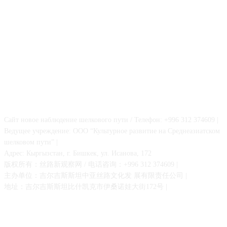
О НАС
Сайт новое наблюдение шелкового пути / Телефон: +996 312 374609 |
Ведущее учреждение: ООО “Культурное развитие на Среднеазиатском
шелковом пути” |
Адрес: Кыргызстан, г. Бишкек, ул. Исанова, 172
版权所有：丝路新观察网 / 电话咨询：+996 312 374609 |
主办单位：吉尔吉斯斯坦中亚丝路文化发 展有限责任公司 |
地址：吉尔吉斯斯坦比什凯克市伊桑诺娃大街172号 |