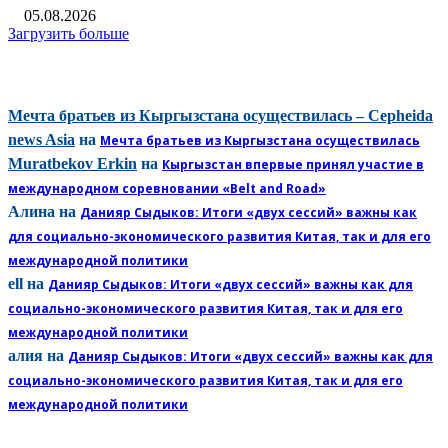
05.08.2026
Загрузить больше
КОММЕНТАРИИ
Мечта братьев из Кыргызстана осуществилась – Cepheida
news Asia
на
Мечта братьев из Кыргызстана осуществилась
Muratbekov Erkin
на
Кыргызстан впервые принял участие в
международном соревновании «Belt and Road»
Алина
на
Данияр Сыдыков: Итоги «двух сессий» важны как
для социально-экономического развития Китая, так и для его
международной политики
ell
на
Данияр Сыдыков: Итоги «двух сессий» важны как для
социально-экономического развития Китая, так и для его
международной политики
алия
на
Данияр Сыдыков: Итоги «двух сессий» важны как для
социально-экономического развития Китая, так и для его
международной политики