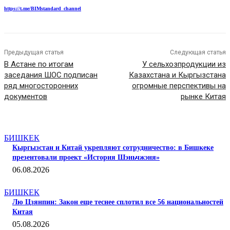
https://t.me/BIMstandard_channel
Предыдущая статья
Следующая статья
В Астане по итогам
У сельхозпродукции из
заседания ШОС подписан
Казахстана и Кыргызстана
ряд многосторонних
огромные перспективы на
документов
рынке Китая
СТАТЬИ ПО ТЕМЕ
БИШКЕК
Кыргызстан и Китай укрепляют сотрудничество: в Бишкеке
презентовали проект «История Шэньчжэня»
06.08.2026
БИШКЕК
Лю Цзянпин: Закон еще теснее сплотил все 56 национальностей
Китая
05.08.2026