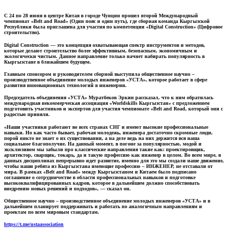
С 24 по 28 июня в центре Китая в городе Чунцин прошел второй Международный
чемпионат «Belt and Road» (Один пояс и один путь), где сборная команда Кыргызской
Республики была приглашена для участия по компетенции «Digital Construction» (Цифровое
строительство).
Digital Construction — это концепция охватывающая спектр инструментов и методов,
которые делают строительство более эффективным, безопасным, экономичным и
экологически чистым. Данное направление только начнет набирать популярность в
Кыргызстане в ближайшем будущем.
Главным спонсором и руководителем сборной выступила общественное научно –
производственное объединение молодых инженеров «УСТА», которое работает в сфере
развития инновационных технологий в инженерии.
Председатель объединения «УСТА» Муратбеков Эркин рассказал, что к ним обратилась
международная некоммерческая ассоциация «Worldskills Кыргызстан» с предложением
подготовить участников и экспертов для участия чемпионате «Belt and Road, который они с
радостью приняли.
«Наши участники работают во всех странах СНГ и имеют высокие профессиональные
навыки. Но как часто бывает, рабочая молодежь, инженера достаточно скромные люди,
порой никто не знает о их существовании, а на деле ведь на них держится вся наша
социальное благополучие. На данный момент, в погоне за популярностью, модой и
эксклюзивом мы забыли про классические направления такие как: проектировщик,
архитектор, сварщик, токарь, да и такую профессию как инженер в целом. Во всем мире, в
данных дисциплинах непрерывно идет развитие, именно для это мы создали наше движение,
чтобы наши ребята из Кыргызстана имеющие профессию – ИНЖЕНЕР, не отставали от
мира. В рамках «Belt and Road» между Кыргызстаном и Китаем было подписано
соглашение о сотрудничестве в области профессиональных навыков и подготовке
высококвалифицированных кадров, которое в дальнейшем должно способствовать
внедрению новых решений и подходов», — сказал он.
Общественное научно – производственное объединение молодых инженеров «УСТА» и в
дальнейшем планирует поддерживать и работать по аналогичным направлениям и
проектам по всем мировым стандартам.
https://t.me/ustaassociation