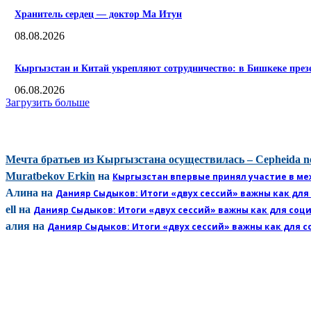
Хранитель сердец — доктор Ма Итун
08.08.2026
Кыргызстан и Китай укрепляют сотрудничество: в Бишкеке пре
06.08.2026
Загрузить больше
КОММЕНТАРИИ
Мечта братьев из Кыргызстана осуществилась – Cepheida n
Muratbekov Erkin
на
Кыргызстан впервые принял участие в ме
Алина
на
Данияр Сыдыков: Итоги «двух сессий» важны как для
ell
на
Данияр Сыдыков: Итоги «двух сессий» важны как для соц
алия
на
Данияр Сыдыков: Итоги «двух сессий» важны как для с