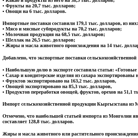
• Какао и продукты из него на 38,5 тыс. долларов;
• Фрукты на 20,7 тыс. долларов;
• Овощи на 6 тыс. долларов.
Импортные поставки составили 179,1 тыс. долларов, из них
• Мясо и мясные субпродукты на 70,2 тыс. долларов;
• Молочная продукция на 68,5 тыс. долларов;
• Шеллак на 26,5 тыс. долларов;
• Жиры и масла животного происхождения на 14 тыс. долла
Добавлено, что экспортные поставки сельскохозяйственной
• Наибольшую долю в экспорте составила статья: «Готовые 
• Сахар и кондитерские изделия из сахара экспортированы н
• Фруктов экспортировано на 163,2 тыс. долларов,
• Овощей экспортировано на 85,3 тыс. долларов,
• Продуктов переработки овощей, фруктов, орехов на 51,1 т
Импорт сельскохозяйственной продукции Кыргызстана из Мон
Отмечено, что наибольшей статьей импорта из Монголии я
составляет 128,8 тыс. долларов.
Жиры и масла животного или растительного происхождения