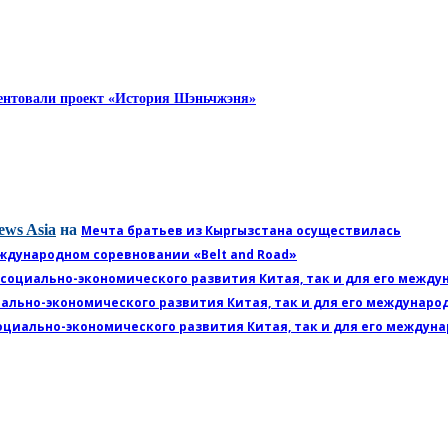
зентовали проект «История Шэньчжэня»
ews Asia
на
Мечта братьев из Кыргызстана осуществилась
ждународном соревновании «Belt and Road»
 социально-экономического развития Китая, так и для его межд
иально-экономического развития Китая, так и для его междунар
оциально-экономического развития Китая, так и для его междун