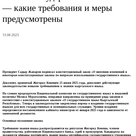
— какие требования и меры
предусмотрены
13.08.2025
Президент Садыр Жапаров подписал конституционный закон «О внесении изменений в
некоторые конституционные законы по вопросам использования государственного языка».
Документ, принятый Жогорку Кенешем 25 июня 2025 года, дополняет действующее
законодательство новыми требованиями к знанию кыргызского языка.
По словам председателя Национальной комиссии по государственному языку и языковой
политике Мелиса Мураталиева, поправки направлены на приведение ряда законов в
соответствие с конституционным законом «О государственном языке Кыргызской
Республики». Теперь в законодательстве закреплены нормы о владении государственным
языком для всех государственных и муниципальных служащих. Уровни владения
определяются постановлением кабинета министров от января 2025 года в зависимости от
занимаемой должности.
Основные положения закона
Требование знания языка распространяется на депутатов Жогорку Кенеша, членов
правительства, работников Национального банка, судей и прокуроров. Кандидаты на
должности обязаны подтвердить знание языка сертификатом государственного учреждения