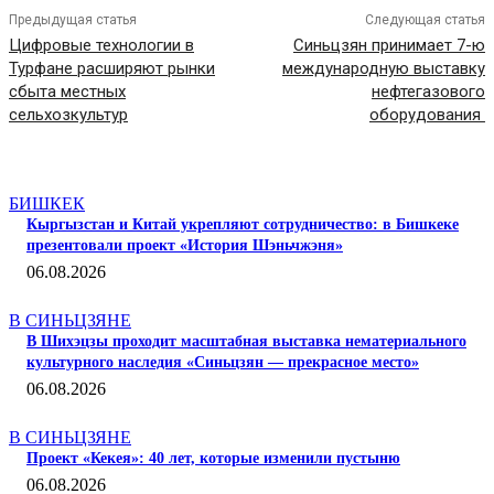
Предыдущая статья
Следующая статья
Цифровые технологии в
Синьцзян принимает 7-ю
Турфане расширяют рынки
международную выставку
сбыта местных
нефтегазового
сельхозкультур
оборудования
СТАТЬИ ПО ТЕМЕ
БИШКЕК
Кыргызстан и Китай укрепляют сотрудничество: в Бишкеке
презентовали проект «История Шэньчжэня»
06.08.2026
В СИНЬЦЗЯНЕ
В Шихэцзы проходит масштабная выставка нематериального
культурного наследия «Синьцзян — прекрасное место»
06.08.2026
В СИНЬЦЗЯНЕ
Проект «Кекея»: 40 лет, которые изменили пустыню
06.08.2026