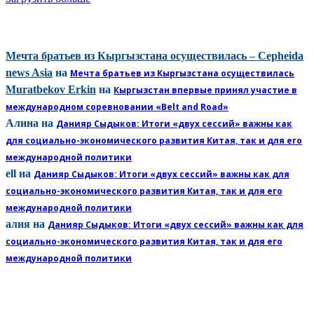
КОММЕНТАРИИ
Мечта братьев из Кыргызстана осуществилась – Cepheida
news Asia
на
Мечта братьев из Кыргызстана осуществилась
Muratbekov Erkin
на
Кыргызстан впервые принял участие в
международном соревновании «Belt and Road»
Алина
на
Данияр Сыдыков: Итоги «двух сессий» важны как
для социально-экономического развития Китая, так и для его
международной политики
ell
на
Данияр Сыдыков: Итоги «двух сессий» важны как для
социально-экономического развития Китая, так и для его
международной политики
алия
на
Данияр Сыдыков: Итоги «двух сессий» важны как для
социально-экономического развития Китая, так и для его
международной политики