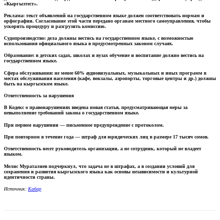
«Кыргызтест».
Реклама:
текст объявлений на государственном языке должен соответствовать нормам и
орфографии. Согласование этой части передано органам местного самоуправления, чтобы
ускорить процедуру и разгрузить комиссию.
Судопроизводство:
дела должны вестись на государственном языке, с возможностью
использования официального языка в предусмотренных законом случаях.
Образование:
в детских садах, школах и вузах обучение и воспитание должно вестись на
государственном языке.
Сфера обслуживания:
не менее 60% аудиовизуальных, музыкальных и иных программ в
местах обслуживания населения (кафе, вокзалы, аэропорты, торговые центры и др.) должны
быть на кыргызском языке.
Ответственность за нарушения
В Кодекс о правонарушениях введена новая статья, предусматривающая меры за
невыполнение требований закона о государственном языке.
При первом нарушении — письменное предупреждение с протоколом.
При повторном в течение года — штраф для юридических лиц в размере 17 тысяч сомов.
Ответственность несет руководитель организации, а не сотрудник, который не владеет
языком.
Мелис Мураталиев подчеркнул, что задача не в штрафах, а в создании условий для
сохранения и развития кыргызского языка как основы независимости и культурной
идентичности страны.
Источник:
Кабар