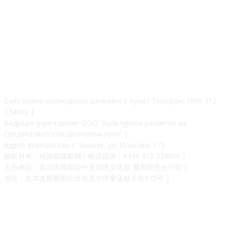
О НАС
Сайт новое наблюдение шелкового пути / Телефон: +996 312
374609 |
Ведущее учреждение: ООО “Культурное развитие на
Среднеазиатском шелковом пути” |
Адрес: Кыргызстан, г. Бишкек, ул. Исанова, 172
版权所有：丝路新观察网 / 电话咨询：+996 312 374609 |
主办单位：吉尔吉斯斯坦中亚丝路文化发 展有限责任公司 |
地址：吉尔吉斯斯坦比什凯克市伊桑诺娃大街172号 |