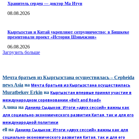
Хранитель сердец — доктор Ма Итун
08.08.2026
Кыргызстан и Китай укрепляют сотрудничество: в Бишкеке
презентовали проект «История Шэньчжэня»
06.08.2026
Загрузить больше
КОММЕНТАРИИ
Мечта братьев из Кыргызстана осуществилась – Cepheida
news Asia
на
Мечта братьев из Кыргызстана осуществилась
Muratbekov Erkin
на
Кыргызстан впервые принял участие в
международном соревновании «Belt and Road»
Алина
на
Данияр Сыдыков: Итоги «двух сессий» важны как
для социально-экономического развития Китая, так и для его
международной политики
ell
на
Данияр Сыдыков: Итоги «двух сессий» важны как для
социально-экономического развития Китая, так и для его