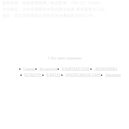
版权所有：丝路新观察网 / 电话咨询：+996 312 374609 |
主办单位：吉尔吉斯斯坦中亚丝路文化发 展有限责任公司 |
地址：吉尔吉斯斯坦比什凯克市伊桑诺娃大街172号 |
© Все права защищены
Главная
Все новости
В КЫРГЫЗСТАНЕ
ЭКОНОМИКА
КУЛЬТУРА
В КИТАЕ
ЦЕНТРАЛЬНАЯ АЗИЯ
Аналитика