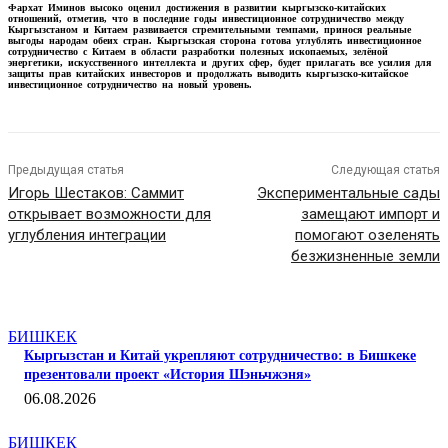
Фархат Иминов высоко оценил достижения в развитии кыргызско-китайских
отношений, отметив, что в последние годы инвестиционное сотрудничество между
Кыргызстаном и Китаем развивается стремительными темпами, принося реальные
выгоды народам обеих стран. Кыргызская сторона готова углублять инвестиционное
сотрудничество с Китаем в области разработки полезных ископаемых, зелёной
энергетики, искусственного интеллекта и других сфер, будет прилагать все усилия для
защиты прав китайских инвесторов и продолжать выводить кыргызско-китайское
инвестиционное сотрудничество на новый уровень.
Предыдущая статья
Следующая статья
Игорь Шестаков: Саммит
Экспериментальные сады
открывает возможности для
замещают импорт и
углубления интеграции
помогают озеленять
безжизненные земли
СТАТЬИ ПО ТЕМЕ
БИШКЕК
Кыргызстан и Китай укрепляют сотрудничество: в Бишкеке
презентовали проект «История Шэньчжэня»
06.08.2026
БИШКЕК