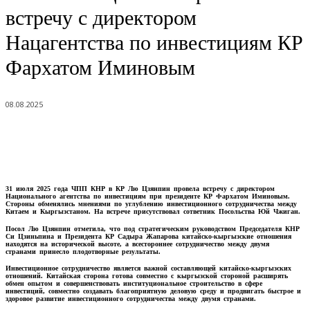
встречу с директором
Нацагентства по инвестициям КР
Фархатом Иминовым
08.08.2025
31 июля 2025 года ЧПП КНР в КР Лю Цзянпин провела встречу с директором
Национального агентства по инвестициям при президенте КР Фархатом Иминовым.
Стороны обменялись мнениями по углублению инвестиционного сотрудничества между
Китаем и Кыргызстаном. На встрече присутствовал сответник Посольства Юй Чжиган.
Посол Лю Цзянпин отметила, что под стратегическим руководством Председателя КНР
Си Цзиньпина и Президента КР Садыра Жапарова китайско‑кыргызские отношения
находятся на исторической высоте, а всестороннее сотрудничество между двумя
странами принесло плодотворные результаты.
Инвестиционное сотрудничество является важной составляющей китайско‑кыргызских
отношений. Китайская сторона готова совместно с кыргызской стороной расширять
обмен опытом и совершенствовать институциональное строительство в сфере
инвестиций, совместно создавать благоприятную деловую среду и продвигать быстрое и
здоровое развитие инвестиционного сотрудничества между двумя странами.