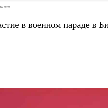
Бишкеке
стие в военном параде в Б