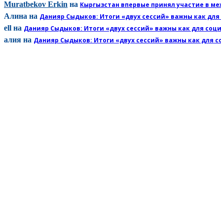
Muratbekov Erkin
на
Кыргызстан впервые принял участие в ме
Алина
на
Данияр Сыдыков: Итоги «двух сессий» важны как для
ell
на
Данияр Сыдыков: Итоги «двух сессий» важны как для соц
алия
на
Данияр Сыдыков: Итоги «двух сессий» важны как для с