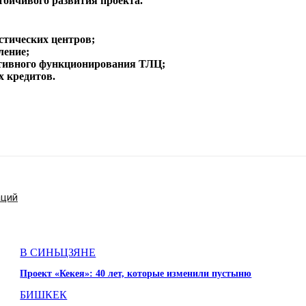
тойчивого развития проекта.
стических центров;
ление;
ктивного функционирования ТЛЦ;
х кредитов.
аций
В СИНЬЦЗЯНЕ
Проект «Кекея»: 40 лет, которые изменили пустыню
БИШКЕК