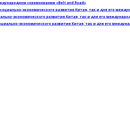
ждународном соревновании «Belt and Road»
 социально-экономического развития Китая, так и для его межд
иально-экономического развития Китая, так и для его междунар
оциально-экономического развития Китая, так и для его междун