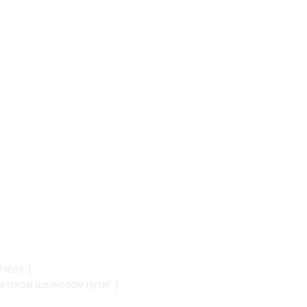
74609 |
атском шелковом пути” |