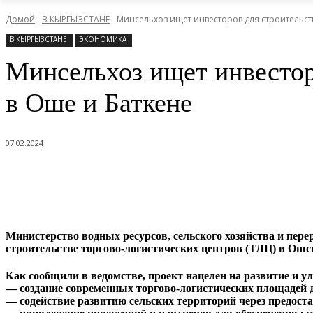
Домой
В КЫРГЫЗСТАНЕ
Минсельхоз ищет инвесторов для строительств
В КЫРГЫЗСТАНЕ
ЭКОНОМИКА
Минсельхоз ищет инвестор
в Оше и Баткене
07.02.2024
Министерство водных ресурсов, сельского хозяйства и пе
строительстве торгово-логистических центров (ТЛЦ) в Ошс
Как сообщили в ведомстве, проект нацелен на развитие и
— создание современных торгово-логистических площадей
— содействие развитию сельских территорий через предост