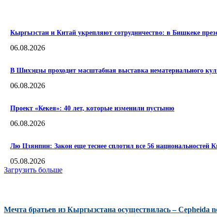
ПОПУЛЯРНЫЕ
Кыргызстан и Китай укрепляют сотрудничество: в Бишкеке пре
06.08.2026
В Шихэцзы проходит масштабная выставка нематериального куль
06.08.2026
Проект «Кекея»: 40 лет, которые изменили пустыню
06.08.2026
Лю Цзянпин: Закон еще теснее сплотил все 56 национальностей К
05.08.2026
Загрузить больше
КОММЕНТАРИИ
Мечта братьев из Кыргызстана осуществилась – Cepheida n