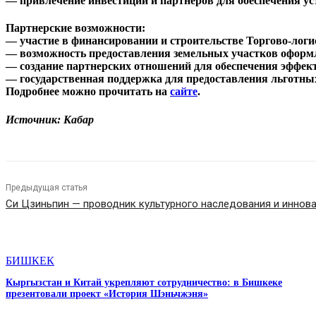
— привлечение инвестиций и партнеров для обеспечения ус
Партнерские возможности:
— участие в финансировании и строительстве Торгово-логи
— возможность предоставления земельных участков оформ
— создание партнерских отношений для обеспечения эффе
— государственная поддержка для предоставления льготны
Подробнее можно прочитать на
сайте
.
Источник: Кабар
Предыдущая статья
Си Цзиньпин — проводник культурного наследования и иннов
СТАТЬИ ПО ТЕМЕ
БИШКЕК
Кыргызстан и Китай укрепляют сотрудничество: в Бишкеке
презентовали проект «История Шэньчжэня»