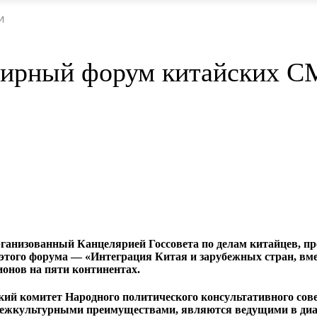
И
мирный форум китайских 
рганизованный Канцелярией Госсовета по делам китайцев, 
этого форума — «Интеграция Китая и зарубежных стран, вме
ионов на пяти континентах.
ий комитет Народного политического консультативного сове
межкультурными преимуществами, являются ведущими в диа