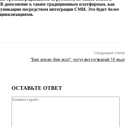
. В дополнение к таким традиционным платформам, как
муникацию посредством интеграции СМИ. Это будет более
 цивилизациями.
Следующая статья
“Бир алкак-бир жол”: чогуу өнүгүүгө карай 10 жыл
ОСТАВЬТЕ ОТВЕТ
Ком