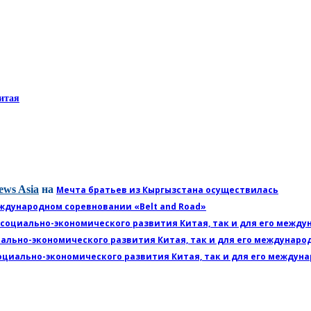
итая
ews Asia
на
Мечта братьев из Кыргызстана осуществилась
ждународном соревновании «Belt and Road»
 социально-экономического развития Китая, так и для его межд
иально-экономического развития Китая, так и для его междунар
оциально-экономического развития Китая, так и для его междун