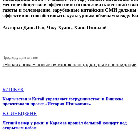
местное общество и эффективно использовать местный язык
газеты и телевидение, зарубежные китайские СМИ должны 
эффективно способствовать культурным обменам между Ки
Авторы: Дань Пэн, Чжу Хуань, Хань Цзиньюй
Предыдущая статья
«Новая эпоха – новые пути» как площадка для консолидации
СТАТЬИ ПО ТЕМЕ
БИШКЕК
Кыргызстан и Китай укрепляют сотрудничество: в Бишкеке
презентовали проект «История Шэньчжэня»
В СИНЬЦЗЯНЕ
Летний вечер у реки: в Карамае прошёл большой концерт под
открытым небом