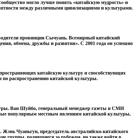
сообщество могло лучше понять «китайскую мудрость» и
рантности между различными цивилизациями и культурами.
оводители провинции Сычуань. Всемирный китайский
ия, обмена, дружбы и развития». С 2001 года он успешно
спространяющих китайскую культуру и способствующих
и по распространению китайской культуры.
туры. Ван Шуйбо, генеральный менеджер газеты и СМИ
енные популярным местным явлениям китайской культуры,
 Жэнь Чуаньгун, председатель австралийско-китайского
ие группы, родившиеся за рубежом, но также войти в