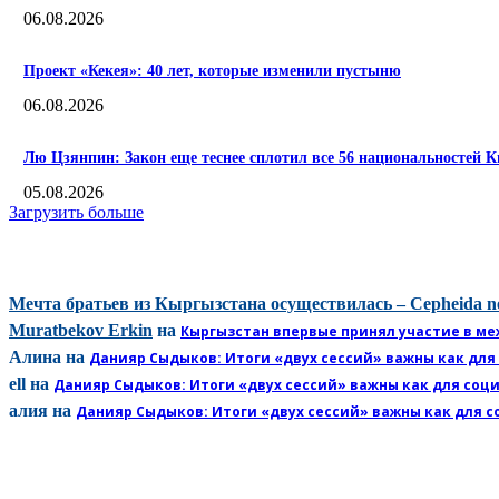
06.08.2026
Проект «Кекея»: 40 лет, которые изменили пустыню
06.08.2026
Лю Цзянпин: Закон еще теснее сплотил все 56 национальностей К
05.08.2026
Загрузить больше
КОММЕНТАРИИ
Мечта братьев из Кыргызстана осуществилась – Cepheida n
Muratbekov Erkin
на
Кыргызстан впервые принял участие в ме
Алина
на
Данияр Сыдыков: Итоги «двух сессий» важны как для
ell
на
Данияр Сыдыков: Итоги «двух сессий» важны как для соц
алия
на
Данияр Сыдыков: Итоги «двух сессий» важны как для с