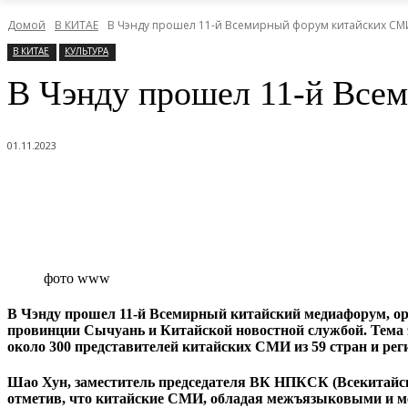
Домой
В КИТАЕ
В Чэнду прошел 11-й Всемирный форум китайских СМ
В КИТАЕ
КУЛЬТУРА
В Чэнду прошел 11-й Все
01.11.2023
фото www
В Чэнду прошел 11-й Всемирный китайский медиафорум, о
провинции Сычуань и Китайской новостной службой. Тема 
около 300 представителей китайских СМИ из 59 стран и рег
Шао Хун, заместитель председателя ВК НПКСК (Всекитайск
отметив, что китайские СМИ, обладая межъязыковыми и 