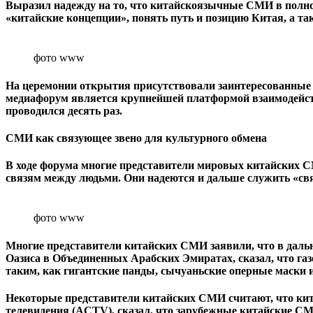
Выразил надежду на то, что китайскоязычные СМИ в полно
«китайские концепции», понять путь и позицию Китая, а 
фото www
На церемонии открытия присутствовали заинтересованные
медиафорум является крупнейшей платформой взаимодейств
проводился десять раз.
СМИ как связующее звено для культурного обмена
В ходе форума многие представители мировых китайских 
связям между людьми. Они надеются и дальше служить «св
фото www
Многие представители китайских СМИ заявили, что в дал
Оазиса в Объединенных Арабских Эмиратах, сказал, что 
таким, как гигантские панды, сычуаньские оперные маски и
Некоторые представители китайских СМИ считают, что кит
телевидения (ACTV), сказал, что зарубежные китайские С