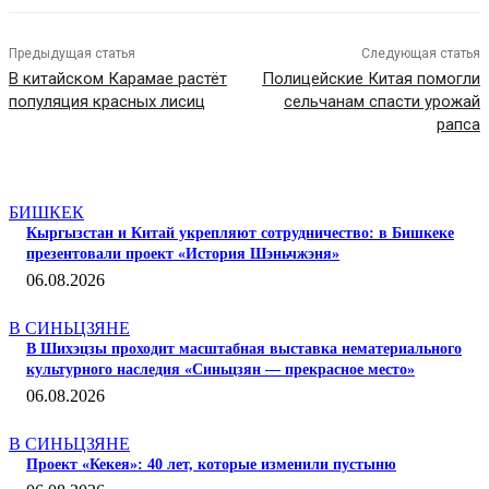
Предыдущая статья
Следующая статья
В китайском Карамае растёт
Полицейские Китая помогли
популяция красных лисиц
сельчанам спасти урожай
рапса
СТАТЬИ ПО ТЕМЕ
БИШКЕК
Кыргызстан и Китай укрепляют сотрудничество: в Бишкеке
презентовали проект «История Шэньчжэня»
06.08.2026
В СИНЬЦЗЯНЕ
В Шихэцзы проходит масштабная выставка нематериального
культурного наследия «Синьцзян — прекрасное место»
06.08.2026
В СИНЬЦЗЯНЕ
Проект «Кекея»: 40 лет, которые изменили пустыню