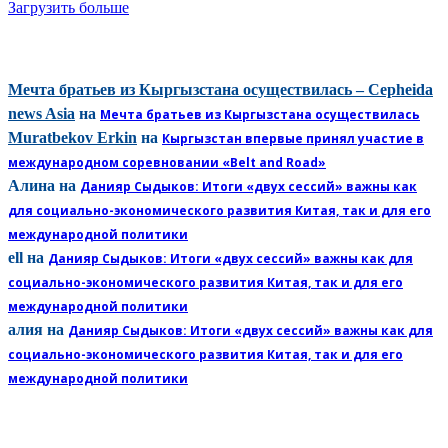
Загрузить больше
КОММЕНТАРИИ
Мечта братьев из Кыргызстана осуществилась – Cepheida
news Asia
на
Мечта братьев из Кыргызстана осуществилась
Muratbekov Erkin
на
Кыргызстан впервые принял участие в
международном соревновании «Belt and Road»
Алина
на
Данияр Сыдыков: Итоги «двух сессий» важны как
для социально-экономического развития Китая, так и для его
международной политики
ell
на
Данияр Сыдыков: Итоги «двух сессий» важны как для
социально-экономического развития Китая, так и для его
международной политики
алия
на
Данияр Сыдыков: Итоги «двух сессий» важны как для
социально-экономического развития Китая, так и для его
международной политики