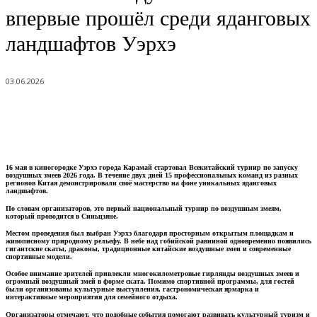
впервые прошёл среди яданговых
ландшафтов Уэрхэ
03.06.2026
16 мая в киногородке Уэрхэ города Карамай стартовал Всекитайский турнир по запуску
воздушных змеев 2026 года. В течение двух дней 15 профессиональных команд из разных
регионов Китая демонстрировали своё мастерство на фоне уникальных яданговых
ландшафтов.
По словам организаторов, это первый национальный турнир по воздушным змеям,
который проводится в Синьцзяне.
Местом проведения был выбран Уэрхэ благодаря просторным открытым площадкам и
живописному природному рельефу. В небе над гобийской равниной одновременно появились
гигантские скаты, драконы, традиционные китайские воздушные змеи и современные
спортивные модели.
Особое внимание зрителей привлекли многокилометровые гирлянды воздушных змеев и
огромный воздушный змей в форме ската. Помимо спортивной программы, для гостей
были организованы культурные выступления, гастрономическая ярмарка и
интерактивные мероприятия для семейного отдыха.
Организаторы отмечают, что подобные события помогают развивать культурный туризм и