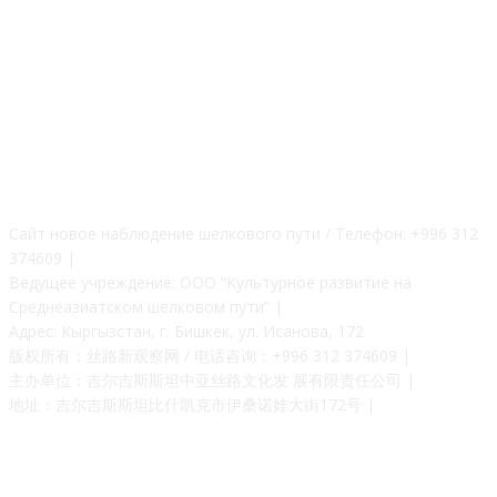
О НАС
Сайт новое наблюдение шелкового пути / Телефон: +996 312
374609 |
Ведущее учреждение: ООО “Культурное развитие на
Среднеазиатском шелковом пути” |
Адрес: Кыргызстан, г. Бишкек, ул. Исанова, 172
版权所有：丝路新观察网 / 电话咨询：+996 312 374609 |
主办单位：吉尔吉斯斯坦中亚丝路文化发 展有限责任公司 |
地址：吉尔吉斯斯坦比什凯克市伊桑诺娃大街172号 |