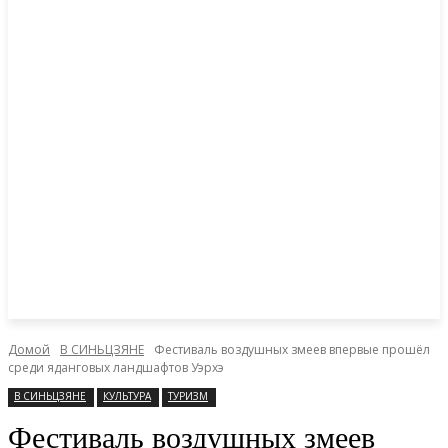
Домой
В СИНЬЦЗЯНЕ
Фестиваль воздушных змеев впервые прошёл
среди яданговых ландшафтов Уэрхэ
В СИНЬЦЗЯНЕ
КУЛЬТУРА
ТУРИЗМ
Фестиваль воздушных змеев