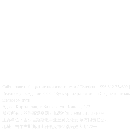
О НАС
Сайт новое наблюдение шелкового пути / Телефон: +996 312 374609 |
Ведущее учреждение: ООО “Культурное развитие на Среднеазиатском
шелковом пути” |
Адрес: Кыргызстан, г. Бишкек, ул. Исанова, 172
版权所有：丝路新观察网 / 电话咨询：+996 312 374609 |
主办单位：吉尔吉斯斯坦中亚丝路文化发 展有限责任公司 |
地址：吉尔吉斯斯坦比什凯克市伊桑诺娃大街172号 |