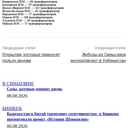
Бишкекское ПЭС — 69 трансформаторов
Баткенское ПЭС — 97 трансформаторов
Жалал-Абадское ПЭС — 113 трансформаторов
Иссык-Кульское ПЭС — 61 трансформатор
Нарынское ПЭС — 77 трансформаторов
Ошское ПЭС — 118 трансформаторов
Таласское ПЭС — 36 трансформаторов
Чуйское ПЭС — 77 трансформаторов.
Предыдущая статья
Следующая статья
Открытия, которые приносят
Арбузы из Синьцзяна
пользу людям
экспортируют в Узбекистан
СТАТЬИ ПО ТЕМЕ
В СИНЬЦЗЯНЕ
Сады, которые меняют жизнь
08.08.2026
БИШКЕК
Кыргызстан и Китай укрепляют сотрудничество: в Бишкеке
презентовали проект «История Шэньчжэня»
06.08.2026