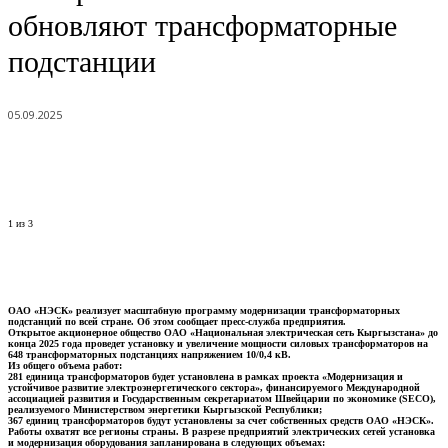
обновляют трансформаторные
подстанции
05.09.2025
1
из 3
ОАО «НЭСК» реализует масштабную программу модернизации трансформаторных
подстанций по всей стране. Об этом сообщает пресс-служба предприятия.
Открытое акционерное общество ОАО «Национальная электрическая сеть Кыргызстана» до
конца 2025 года проведет установку и увеличение мощности силовых трансформаторов на
648 трансформаторных подстанциях напряжением 10/0,4 кВ.
Из общего объема работ:
281 единица трансформаторов будет установлена в рамках проекта «Модернизация и
устойчивое развитие электроэнергетического сектора», финансируемого Международной
ассоциацией развития и Государственным секретариатом Швейцарии по экономике (SECO),
реализуемого Министерством энергетики Кыргызской Республики;
367 единиц трансформаторов будут установлены за счет собственных средств ОАО «НЭСК».
Работы охватят все регионы страны. В разрезе предприятий электрических сетей установка
и модернизация оборудования запланирована в следующих объемах: