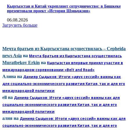
Кыргызстан и Китай укрепляют сотрудничество: в Бишкеке
презентовали проект «История Шэньчжэня»
06.08.2026
Загрузить больше
КОММЕНТАРИИ
Мечта братьев из Кыргызстана осуществилась – Cepheida
news Asia
на
Мечта братьев из Кыргызстана осуществилась
Muratbekov Erkin
на
Кыргызстан впервые принял участие в
международном соревновании «Belt and Road»
Алина
на
Данияр Сыдыков: Итоги «двух сессий» важны как
для социально-экономического развития Китая, так и для его
международной политики
ell
на
Данияр Сыдыков: Итоги «двух сессий» важны как для
социально-экономического развития Китая, так и для его
международной политики
алия
на
Данияр Сыдыков: Итоги «двух сессий» важны как для
социально-экономического развития Китая, так и для его