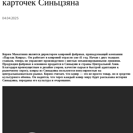
карточек Синьцзяна
04.04.2025
Керим Маматнияз является директором ковровой фабрики, принадлежащей компании
«Парлак Ковры». Он работает в ковровой отрасли уже 41 год. Начав с двух ткацких
станков, теперь он управляет производством с шестью механизированными линиями.
Продукция фабрики в основном продается в Синьцзян и страны Центральной Азии.
Благодаря преимуществам в дизайне узоров, качестве сырья и быстрой адаптации к
рыночному спросу, ковры из Синьцзяна пользуются популярностью на
центральноазиатском рынке. Керим считает, что ковер — это не просто товар, но и средство
культурного обмена. Он надеется, что через каждый ковер миру будет рассказана история
Синьцзяна, переданы его культура и очарование.