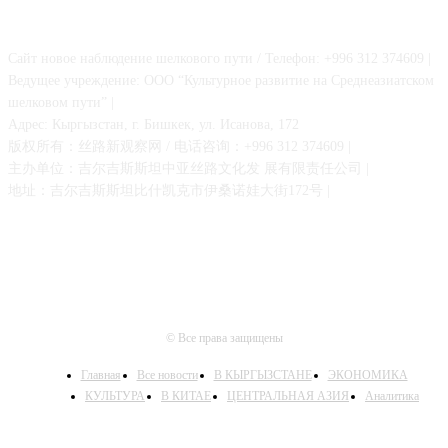
О НАС
Сайт новое наблюдение шелкового пути / Телефон: +996 312 374609 |
Ведущее учреждение: ООО “Культурное развитие на Среднеазиатском
шелковом пути” |
Адрес: Кыргызстан, г. Бишкек, ул. Исанова, 172
版权所有：丝路新观察网 / 电话咨询：+996 312 374609 |
主办单位：吉尔吉斯斯坦中亚丝路文化发 展有限责任公司 |
地址：吉尔吉斯斯坦比什凯克市伊桑诺娃大街172号 |
© Все права защищены
Главная
Все новости
В КЫРГЫЗСТАНЕ
ЭКОНОМИКА
КУЛЬТУРА
В КИТАЕ
ЦЕНТРАЛЬНАЯ АЗИЯ
Аналитика