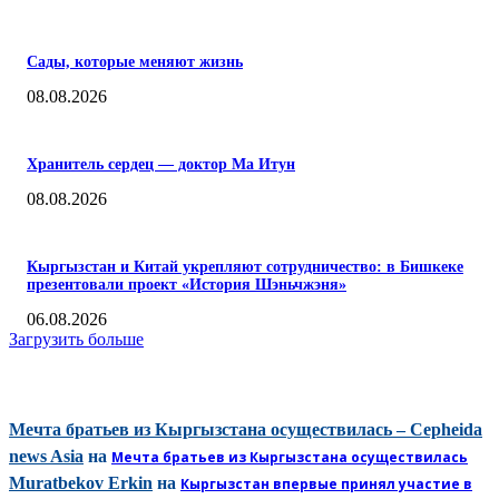
Сады, которые меняют жизнь
08.08.2026
Хранитель сердец — доктор Ма Итун
08.08.2026
Кыргызстан и Китай укрепляют сотрудничество: в Бишкеке
презентовали проект «История Шэньчжэня»
06.08.2026
Загрузить больше
КОММЕНТАРИИ
Мечта братьев из Кыргызстана осуществилась – Cepheida
news Asia
на
Мечта братьев из Кыргызстана осуществилась
Muratbekov Erkin
на
Кыргызстан впервые принял участие в