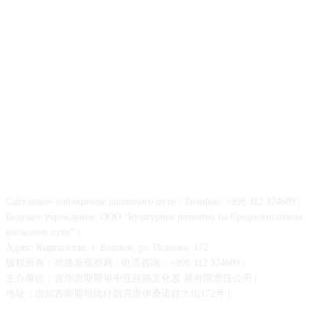
О НАС
Сайт новое наблюдение шелкового пути / Телефон: +996 312 374609 |
Ведущее учреждение: ООО “Культурное развитие на Среднеазиатском
шелковом пути” |
Адрес: Кыргызстан, г. Бишкек, ул. Исанова, 172
版权所有：丝路新观察网 / 电话咨询：+996 312 374609 |
主办单位：吉尔吉斯斯坦中亚丝路文化发 展有限责任公司 |
地址：吉尔吉斯斯坦比什凯克市伊桑诺娃大街172号 |