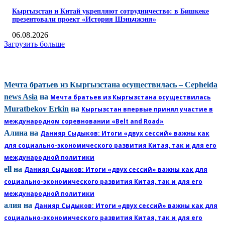
Кыргызстан и Китай укрепляют сотрудничество: в Бишкеке
презентовали проект «История Шэньчжэня»
06.08.2026
Загрузить больше
КОММЕНТАРИИ
Мечта братьев из Кыргызстана осуществилась – Cepheida
news Asia
на
Мечта братьев из Кыргызстана осуществилась
Muratbekov Erkin
на
Кыргызстан впервые принял участие в
международном соревновании «Belt and Road»
Алина
на
Данияр Сыдыков: Итоги «двух сессий» важны как
для социально-экономического развития Китая, так и для его
международной политики
ell
на
Данияр Сыдыков: Итоги «двух сессий» важны как для
социально-экономического развития Китая, так и для его
международной политики
алия
на
Данияр Сыдыков: Итоги «двух сессий» важны как для
социально-экономического развития Китая, так и для его