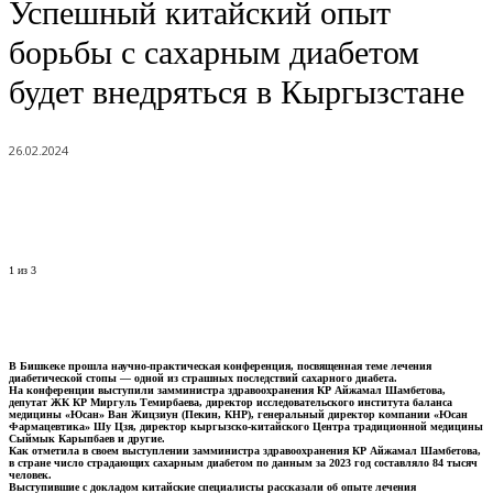
Успешный китайский опыт
борьбы с сахарным диабетом
будет внедряться в Кыргызстане
26.02.2024
1
из 3
В Бишкеке прошла научно-практическая конференция, посвященная теме лечения
диабетической стопы — одной из страшных последствий сахарного диабета.
На конференции выступили замминистра здравоохранения КР Айжамал Шамбетова,
депутат ЖК КР Миргуль Темирбаева, директор исследовательского института баланса
медицины «Юсан» Ван Жицзиун (Пекин, КНР), генеральный директор компании «Юсан
Фармацевтика» Шу Цзя, директор кыргызско-китайского Центра традиционной медицины
Сыймык Карыпбаев и другие.
Как отметила в своем выступлении замминистра здравоохранения КР Айжамал Шамбетова,
в стране число страдающих сахарным диабетом по данным за 2023 год составляло 84 тысяч
человек.
Выступившие с докладом китайские специалисты рассказали об опыте лечения