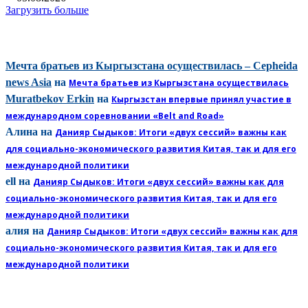
Загрузить больше
КОММЕНТАРИИ
Мечта братьев из Кыргызстана осуществилась – Cepheida
news Asia
на
Мечта братьев из Кыргызстана осуществилась
Muratbekov Erkin
на
Кыргызстан впервые принял участие в
международном соревновании «Belt and Road»
Алина
на
Данияр Сыдыков: Итоги «двух сессий» важны как
для социально-экономического развития Китая, так и для его
международной политики
ell
на
Данияр Сыдыков: Итоги «двух сессий» важны как для
социально-экономического развития Китая, так и для его
международной политики
алия
на
Данияр Сыдыков: Итоги «двух сессий» важны как для
социально-экономического развития Китая, так и для его
международной политики