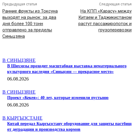
Предыдущая статья
Следующая статья
Ранние фрукты из Токсуна
На КПП «Карасу» между
выходят на рынок: за два
Китаем и Таджикистаном
дня более 100 тонн
растут пассажиропоток и
отправлено за пределы
грузоперевозки
Синьцзяна
СТАТЬИ ПО ТЕМЕ
В СИНЬЦЗЯНЕ
В Шихэцзы проходит масштабная выставка нематериального
культурного наследия «Синьцзян — прекрасное место»
06.08.2026
В СИНЬЦЗЯНЕ
Проект «Кекея»: 40 лет, которые изменили пустыню
06.08.2026
В КЫРГЫЗСТАНЕ
Китай передал Кыргызстану оборудование для защиты пастбищ
от деградации и производства кормов