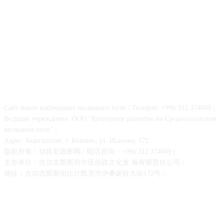
О НАС
Сайт новое наблюдение шелкового пути / Телефон: +996 312 374609 |
Ведущее учреждение: ООО “Культурное развитие на Среднеазиатском
шелковом пути” |
Адрес: Кыргызстан, г. Бишкек, ул. Исанова, 172
版权所有：丝路新观察网 / 电话咨询：+996 312 374609 |
主办单位：吉尔吉斯斯坦中亚丝路文化发 展有限责任公司 |
地址：吉尔吉斯斯坦比什凯克市伊桑诺娃大街172号 |