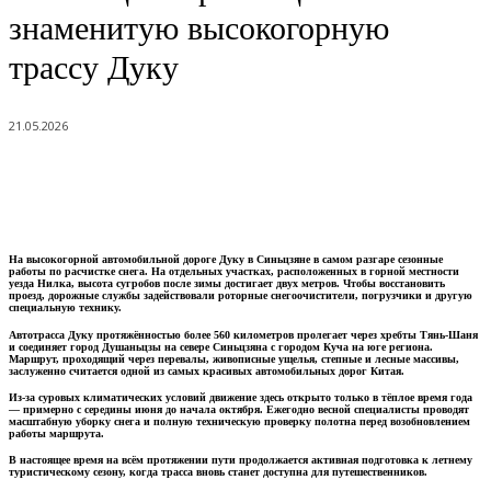
знаменитую высокогорную
трассу Дуку
21.05.2026
На высокогорной автомобильной дороге Дуку в Синьцзяне в самом разгаре сезонные
работы по расчистке снега. На отдельных участках, расположенных в горной местности
уезда Нилка, высота сугробов после зимы достигает двух метров. Чтобы восстановить
проезд, дорожные службы задействовали роторные снегоочистители, погрузчики и другую
специальную технику.
Автотрасса Дуку протяжённостью более 560 километров пролегает через хребты Тянь-Шаня
и соединяет город Душаньцзы на севере Синьцзяна с городом Куча на юге региона.
Маршрут, проходящий через перевалы, живописные ущелья, степные и лесные массивы,
заслуженно считается одной из самых красивых автомобильных дорог Китая.
Из-за суровых климатических условий движение здесь открыто только в тёплое время года
— примерно с середины июня до начала октября. Ежегодно весной специалисты проводят
масштабную уборку снега и полную техническую проверку полотна перед возобновлением
работы маршрута.
В настоящее время на всём протяжении пути продолжается активная подготовка к летнему
туристическому сезону, когда трасса вновь станет доступна для путешественников.