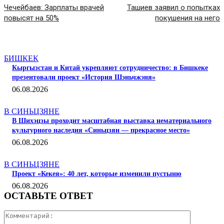
Чечейбаев: Зарплаты врачей
Ташиев заявил о попытках
повысят на 50%
покушения на него
СТАТЬИ ПО ТЕМЕ
БИШКЕК
Кыргызстан и Китай укрепляют сотрудничество: в Бишкеке
презентовали проект «История Шэньчжэня»
06.08.2026
В СИНЬЦЗЯНЕ
В Шихэцзы проходит масштабная выставка нематериального
культурного наследия «Синьцзян — прекрасное место»
06.08.2026
В СИНЬЦЗЯНЕ
Проект «Кекея»: 40 лет, которые изменили пустыню
06.08.2026
ОСТАВЬТЕ ОТВЕТ
Коммента