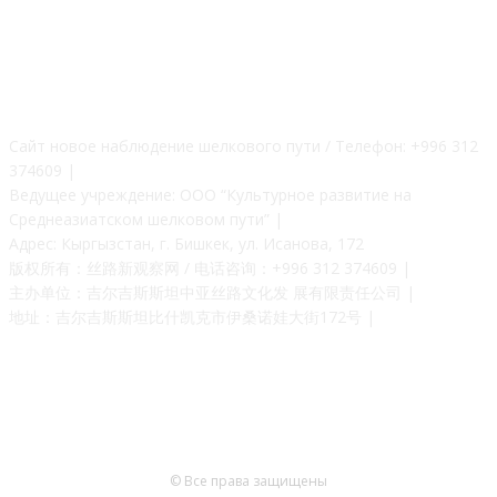
О НАС
Сайт новое наблюдение шелкового пути / Телефон: +996 312
374609 |
Ведущее учреждение: ООО “Культурное развитие на
Среднеазиатском шелковом пути” |
Адрес: Кыргызстан, г. Бишкек, ул. Исанова, 172
版权所有：丝路新观察网 / 电话咨询：+996 312 374609 |
主办单位：吉尔吉斯斯坦中亚丝路文化发 展有限责任公司 |
地址：吉尔吉斯斯坦比什凯克市伊桑诺娃大街172号 |
© Все права защищены