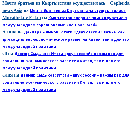
Мечта братьев из Кыргызстана осуществилась – Cepheida
news Asia
на
Мечта братьев из Кыргызстана осуществилась
Muratbekov Erkin
на
Кыргызстан впервые принял участие в
международном соревновании «Belt and Road»
Алина
на
Данияр Сыдыков: Итоги «двух сессий» важны как
для социально-экономического развития Китая, так и для его
международной политики
ell
на
Данияр Сыдыков: Итоги «двух сессий» важны как для
социально-экономического развития Китая, так и для его
международной политики
алия
на
Данияр Сыдыков: Итоги «двух сессий» важны как для
социально-экономического развития Китая, так и для его
международной политики