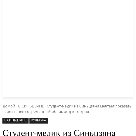
Домой
В СИНЬЦЗЯНЕ
Студент-медик из Синьцзяна мечтает показать
через танец современный облик родного края
В СИНЬЦЗЯНЕ
КУЛЬТУРА
Студент-медик из Синьцзяна