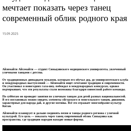
мечтает показать через танец
современный облик родного края
15.09.2025
Айзимайти Айхэмайти — студент Синьцзянского медицинского университета, увлеченный
уличными танцами с детства.
От традиционных двенадцати мукамов, которым его обучал дед, до университетского клуба
и международных выступлений — Айзимайти ищет сочетание традиции и современности.
Он участвовал в новогодних гала-шоу, побеждал в международных конкурсах, однако
подчеркивает, что эти результаты стали возможны благодаря совместной работе команды.
По субботам он проводит занятия по уличным танцам для детей разных национальностей.
В его постановках можно увидеть элементы уйгурского и монгольского танцев, движения,
характерные для народа дай, и другие мотивы. Всё это отражает многообразие культур
Китая.
Айзимайти планирует и дальше соединять песни и танцы родного региона с уличной
культурой. Его цель — показать через танец современный облик Синьцзяна как
пространства, где традиции народов находят новые формы.