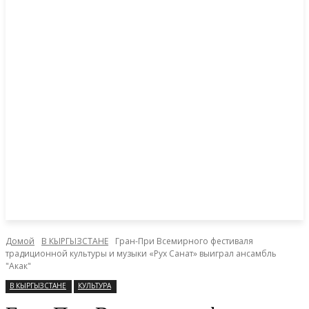
Домой
В КЫРГЫЗСТАНЕ
Гран-При Всемирного фестиваля
традиционной культуры и музыки «Рух Санат» выиграл ансамбль
"Акак"
В КЫРГЫЗСТАНЕ
КУЛЬТУРА