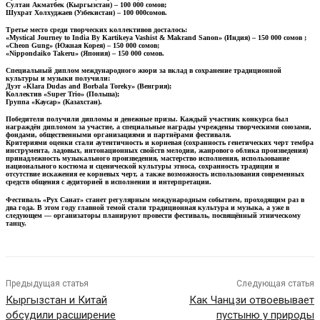
Султан Акматбек (Кыргызстан) – 100 000 сомов;
Шухрат Холхуджаев (Узбекистан) – 100 000сомов.
Третье место среди творческих коллективов досталось:
«Mystical Journey to India By Kartikeya Vashist & Makrand Sanon» (Индия) – 150 000 сомов ;
«Cheon Gung» (Южная Корея) – 150 000 сомов;
«Nippondaiko Takeru» (Япония) – 150 000 сомов.
Специальный диплом международного жюри за вклад в сохранение традиционной
культуры и музыки получили:
Дуэт «Klara Dudas and Borbala Toreky» (Венгрия);
Коллектив «Super Trio» (Польша);
Группа «Каусар» (Казахстан).
Победители получили дипломы и денежные призы. Каждый участник конкурса был
награждён дипломом за участие, а специальные награды учреждены творческими союзами,
фондами, общественными организациями и партнёрами фестиваля.
Критериями оценки стали аутентичность и корневая (сохранность генетических черт тембра
инстрүмента, ладовых, интонационных свойств мелодии, жанрового облика произведения)
принадлежность музыкального произведения, мастерство исполнения, использование
национального костюма и сценической культуры этноса, сохранность традиции и
отсутствие искажения ее корневых черт, а также возможность использования современных
средств общения с аудиторией в исполнении и интерпретации.
Фестиваль «Рух Санат» станет регулярным международным событием, проходящим раз в
два года. В этом году главной темой стали традиционная культура и музыка, а уже в
следующем — организаторы планируют провести фестиваль, посвящённый этническому
танцу.
Предыдущая статья
Следующая статья
Кыргызстан и Китай
Как Чанцзи отвоевывает
обсудили расширение
пустыню у природы