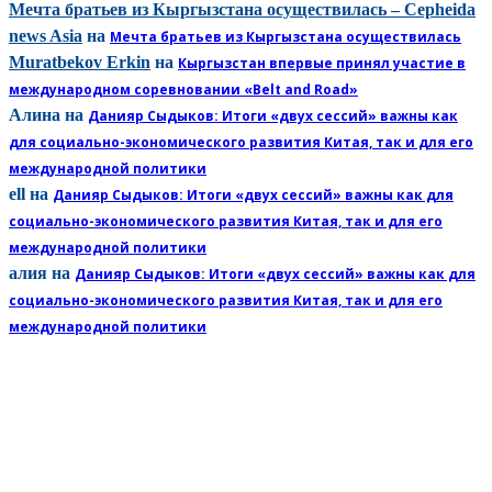
Мечта братьев из Кыргызстана осуществилась – Cepheida
news Asia
на
Мечта братьев из Кыргызстана осуществилась
Muratbekov Erkin
на
Кыргызстан впервые принял участие в
международном соревновании «Belt and Road»
Алина
на
Данияр Сыдыков: Итоги «двух сессий» важны как
для социально-экономического развития Китая, так и для его
международной политики
ell
на
Данияр Сыдыков: Итоги «двух сессий» важны как для
социально-экономического развития Китая, так и для его
международной политики
алия
на
Данияр Сыдыков: Итоги «двух сессий» важны как для
социально-экономического развития Китая, так и для его
международной политики