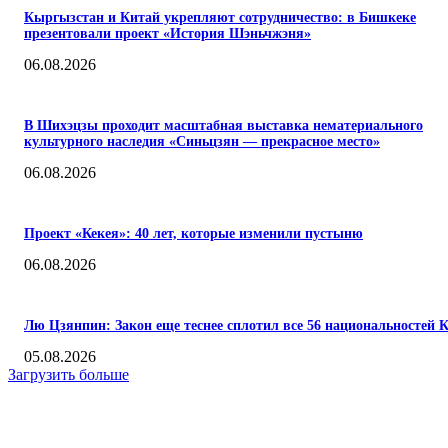
Кыргызстан и Китай укрепляют сотрудничество: в Бишкеке
презентовали проект «История Шэньчжэня»
06.08.2026
В Шихэцзы проходит масштабная выставка нематериального
культурного наследия «Синьцзян — прекрасное место»
06.08.2026
Проект «Кекея»: 40 лет, которые изменили пустыню
06.08.2026
Лю Цзянпин: Закон еще теснее сплотил все 56 национальностей 
05.08.2026
Загрузить больше
КОММЕНТАРИИ