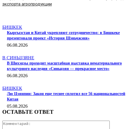
экспорта агропродукции
СТАТЬИ ПО ТЕМЕ
БИШКЕК
Кыргызстан и Китай укрепляют сотрудничество: в Бишкеке
презентовали проект «История Шэньчжэня»
06.08.2026
В СИНЬЦЗЯНЕ
В Шихэцзы проходит масштабная выставка нематериального
культурного наследия «Синьцзян — прекрасное место»
06.08.2026
БИШКЕК
Лю Цзянпин: Закон еще теснее сплотил все 56 национальностей
Китая
05.08.2026
ОСТАВЬТЕ ОТВЕТ
Коммента