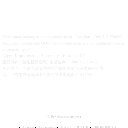
О НАС
Сайт новое наблюдение шелкового пути / Телефон: +996 312 374609 |
Ведущее учреждение: ООО “Культурное развитие на Среднеазиатском
шелковом пути” |
Адрес: Кыргызстан, г. Бишкек, ул. Исанова, 172
版权所有：丝路新观察网 / 电话咨询：+996 312 374609 |
主办单位：吉尔吉斯斯坦中亚丝路文化发 展有限责任公司 |
地址：吉尔吉斯斯坦比什凯克市伊桑诺娃大街172号 |
© Все права защищены
Главная
Все новости
В КЫРГЫЗСТАНЕ
ЭКОНОМИКА