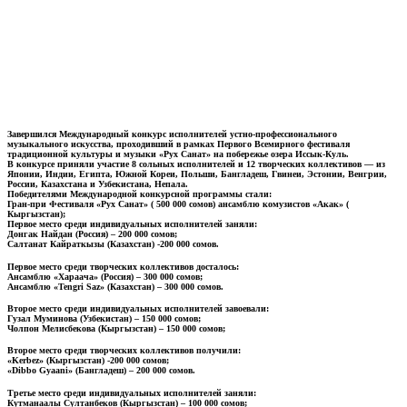
Завершился Международный конкурс исполнителей устно-профессионального
музыкального искусства, проходивший в рамках Первого Всемирного фестиваля
традиционной культуры и музыки «Рух Санат» на побережье озера Иссык-Куль.
В конкурсе приняли участие 8 сольных исполнителей и 12 творческих коллективов — из
Японии, Индии, Египта, Южной Кореи, Польши, Бангладеш, Гвинеи, Эстонии, Венгрии,
России, Казахстана и Узбекистана, Непала.
Победителями Международной конкурсной программы стали:
Гран-при Фестиваля «Рух Санат» ( 500 000 сомов) ансамблю комузистов «Акак» (
Кыргызстан);
Первое место среди индивидуальных исполнителей заняли:
Донгак Найдан (Россия) – 200 000 сомов;
Салтанат Кайраткызы (Казахстан) -200 000 сомов.
Первое место среди творческих коллективов досталось:
Ансамблю «Хараача» (Россия) – 300 000 сомов;
Ансамблю «Tengri Saz» (Казахстан) – 300 000 сомов.
Второе место среди индивидуальных исполнителей завоевали:
Гузал Муминова (Узбекистан) – 150 000 сомов;
Чолпон Мелисбекова (Кыргызстан) – 150 000 сомов;
Второе место среди творческих коллективов получили:
«Kerbez» (Кыргызстан) -200 000 сомов;
«Dibbo Gyaani» (Бангладеш) – 200 000 сомов.
Третье место среди индивидуальных исполнителей заняли:
Кутманаалы Султанбеков (Кыргызстан) – 100 000 сомов;