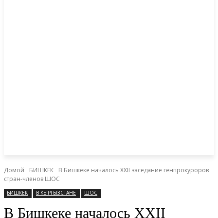
Домой
БИШКЕК
В Бишкеке началось XXII заседание генпрокуроров
стран-членов ШОС
БИШКЕК
В КЫРГЫЗСТАНЕ
ШОС
В Бишкеке началось XXII