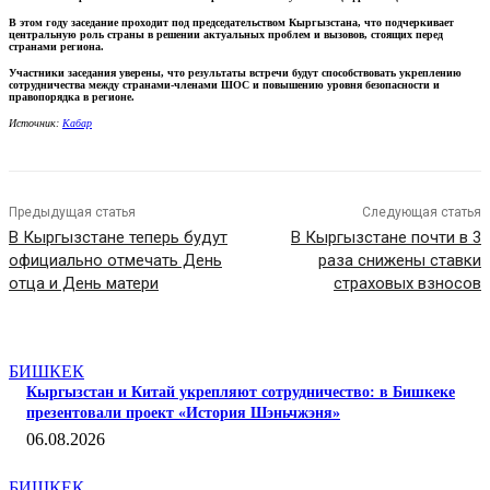
В этом году заседание проходит под председательством Кыргызстана, что подчеркивает
центральную роль страны в решении актуальных проблем и вызовов, стоящих перед
странами региона.
Участники заседания уверены, что результаты встречи будут способствовать укреплению
сотрудничества между странами-членами ШОС и повышению уровня безопасности и
правопорядка в регионе.
Источник:
Кабар
Предыдущая статья
Следующая статья
В Кыргызстане теперь будут
В Кыргызстане почти в 3
официально отмечать День
раза снижены ставки
отца и День матери
страховых взносов
СТАТЬИ ПО ТЕМЕ
БИШКЕК
Кыргызстан и Китай укрепляют сотрудничество: в Бишкеке
презентовали проект «История Шэньчжэня»
06.08.2026
БИШКЕК