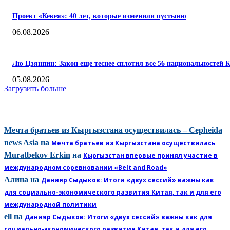
Проект «Кекея»: 40 лет, которые изменили пустыню
06.08.2026
Лю Цзянпин: Закон еще теснее сплотил все 56 национальностей 
05.08.2026
Загрузить больше
КОММЕНТАРИИ
Мечта братьев из Кыргызстана осуществилась – Cepheida
news Asia
на
Мечта братьев из Кыргызстана осуществилась
Muratbekov Erkin
на
Кыргызстан впервые принял участие в
международном соревновании «Belt and Road»
Алина
на
Данияр Сыдыков: Итоги «двух сессий» важны как
для социально-экономического развития Китая, так и для его
международной политики
ell
на
Данияр Сыдыков: Итоги «двух сессий» важны как для
социально-экономического развития Китая, так и для его