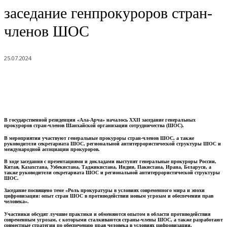
заседание генпрокуроров стран-
членов ШОС
25.07.2024
В государственной резиденции «Ала-Арча» началось XXII заседание генеральных
прокуроров стран-членов Шанхайской организации сотрудничества (ШОС).
В мероприятии участвуют генеральные прокуроры стран-членов ШОС, а также
руководители секретариата ШОС, региональной антитеррористической структуры ШОС и
международной ассоциации прокуроров.
В ходе заседания с презентациями и докладами выступят генеральные прокуроры России,
Китая, Казахстана, Узбекистана, Таджикистана, Индии, Пакистана, Ирана, Беларуси, а
также руководители секретариата ШОС и региональной антитеррористической структуры
ШОС.
Заседание посвящено теме «Роль прокуратуры в условиях современного мира и эпохи
цифровизации: опыт стран ШОС в противодействии новым угрозам и обеспечении прав
человека».
Участники обсудят лучшие практики и обменяются опытом в области противодействия
современным угрозам, с которыми сталкиваются страны-члены ШОС, а также разработают
совместные стратегии по обеспечению прав человека в условиях цифровизации.