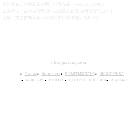
版权所有：丝路新观察网 / 电话咨询：+996 312 374609 |
主办单位：吉尔吉斯斯坦中亚丝路文化发 展有限责任公司 |
地址：吉尔吉斯斯坦比什凯克市伊桑诺娃大街172号 |
© Все права защищены
Главная
Все новости
В КЫРГЫЗСТАНЕ
ЭКОНОМИКА
КУЛЬТУРА
В КИТАЕ
ЦЕНТРАЛЬНАЯ АЗИЯ
Аналитика