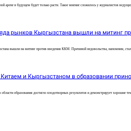
ой арене в будущем будет только расти. Такое мнение сложилось у журналистов ведущих
яда рынков Кыргызстана вышли на митинг п
стана вышли на митинг против введения ККМ. Причиной недовольства, напомним, стал
 Китаем и Кыргызстаном в образовании прин
в области образования достигло плодотворных результатов и демонстрирует хорошие те