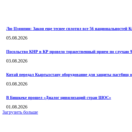
ПОПУЛЯРНЫЕ
Лю Цзянпин: Закон еще теснее сплотил все 56 национальностей К
05.08.2026
Посольство КНР в КР провело торжественный прием по случаю
03.08.2026
Китай передал Кыргызстану оборудование для защиты пастбищ о
03.08.2026
В Бишкеке прошел «Диалог цивилизаций стран ШОС»
01.08.2026
Загрузить больше