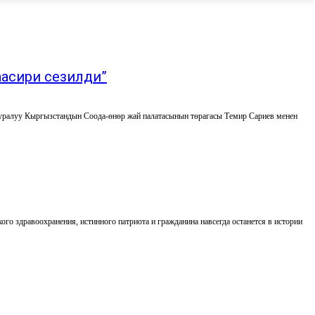
аасири сезилди”
тууралуу Кыргызстандын Соода-өнөр жай палатасынын төрагасы Темир Сариев менен
о здравоохранения, истинного патриота и гражданина навсегда останется в истории