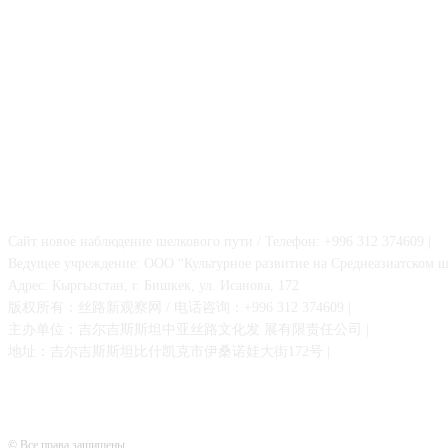
О НАС
Сайт новое наблюдение шелкового пути / Телефон: +996 312 374609 |
Ведущее учреждение: ООО “Культурное развитие на Среднеазиатском ш
Адрес: Кыргызстан, г. Бишкек, ул. Исанова, 172
版权所有：丝路新观察网 / 电话咨询：+996 312 374609 |
主办单位：吉尔吉斯斯坦中亚丝路文化发 展有限责任公司 |
地址：吉尔吉斯斯坦比什凯克市伊桑诺娃大街172号 |
© Все права защищены