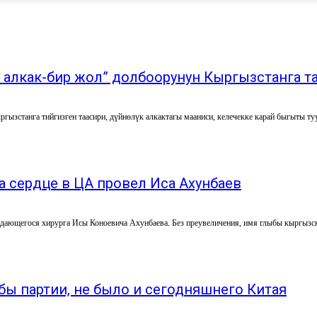
 алкак-бир жол” долбоорунун Кыргызстанга т
ргызстанга тийгизген таасири, дүйнөлүк алкактагы мааниси, келечекке карай быгыты 
 сердце в ЦА провел Иса Ахунбаев
дающегося хирурга Исы Коноевича Ахунбаева. Без преувеличения, имя глыбы кыргызског
бы партии, не было и сегодняшнего Китая