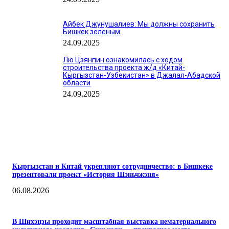
Айбек Джунушалиев: Мы должны сохранить
Бишкек зеленым
24.09.2025
Лю Цзянпин ознакомилась с ходом
строительства проекта ж/д «Китай-
Кыргызстан-Узбекистан» в Джалал-Абадской
области
24.09.2025
ПОПУЛЯРНЫЕ
Кыргызстан и Китай укрепляют сотрудничество: в Бишкеке
презентовали проект «История Шэньчжэня»
06.08.2026
В Шихэцзы проходит масштабная выставка нематериального