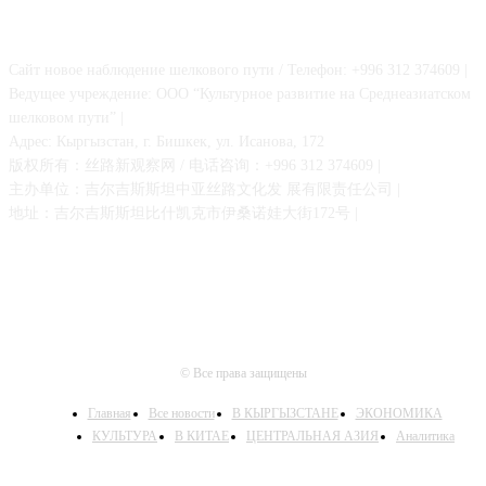
О НАС
Сайт новое наблюдение шелкового пути / Телефон: +996 312 374609 |
Ведущее учреждение: ООО “Культурное развитие на Среднеазиатском
шелковом пути” |
Адрес: Кыргызстан, г. Бишкек, ул. Исанова, 172
版权所有：丝路新观察网 / 电话咨询：+996 312 374609 |
主办单位：吉尔吉斯斯坦中亚丝路文化发 展有限责任公司 |
地址：吉尔吉斯斯坦比什凯克市伊桑诺娃大街172号 |
© Все права защищены
Главная
Все новости
В КЫРГЫЗСТАНЕ
ЭКОНОМИКА
КУЛЬТУРА
В КИТАЕ
ЦЕНТРАЛЬНАЯ АЗИЯ
Аналитика