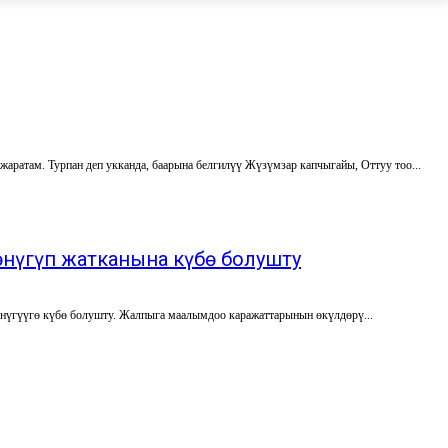
ратам. Турпан деп укканда, баарына белгилүү Жүзүмзар капчыгайы, Оттуу тоо...
өнүгүп жатканына күбө болушту
Сентябрь айында Борбор Азия жана Түркиядан келген 19 медиа өкүл Илийге барып, иш сапар учурунда өлкөдө болуп жаткан өнүгүүгө күбө болушту. Жалпыга маалымдоо каражаттарынын өкүлдөрү...