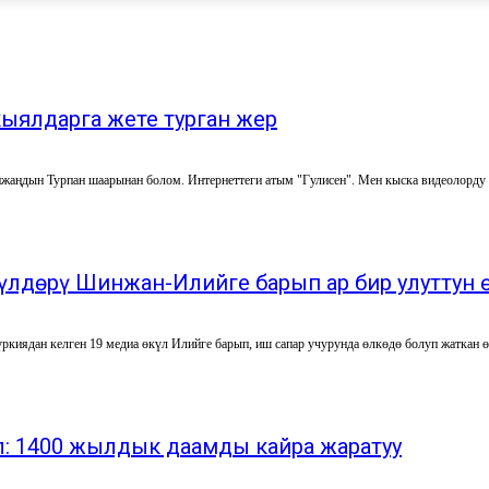
кыялдарга жете турган жер
ӊдын Турпан шаарынан болом. Интернеттеги атым "Гулисен". Мен кыска видеолорду жа
үлдөрү Шинжан-Илийге барып ар бир улуттун 
: 1400 жылдык даамды кайра жаратуу