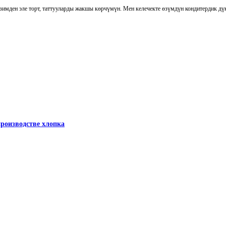
имден эле торт, таттууларды жакшы көрчүмүн. Мен келечекте өзүмдүн кондитердик дү
роизводстве хлопка