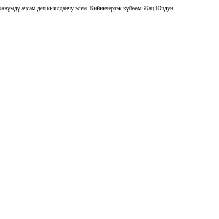
көнүмдү ачсам деп кыялданчу элем. Кийинчерээк күйөөм Жаң Юңдун...