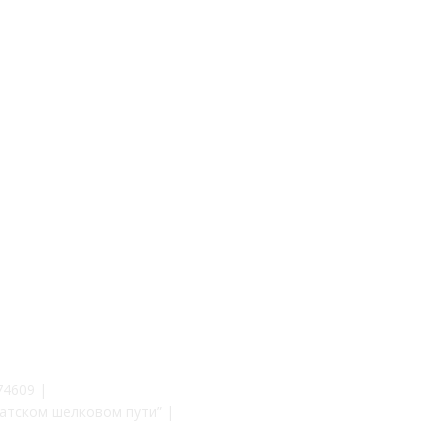
74609 |
атском шелковом пути” |