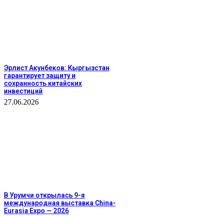
Эрлист Акунбеков: Кыргызстан
гарантирует защиту и
сохранность китайских
инвестиций
27.06.2026
В Урумчи открылась 9-я
международная выставка China-
Eurasia Expo — 2026