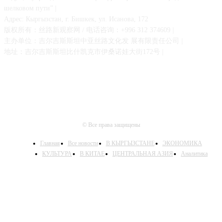
шелковом пути” |
Адрес: Кыргызстан, г. Бишкек, ул. Исанова, 172
版权所有：丝路新观察网 / 电话咨询：+996 312 374609 |
主办单位：吉尔吉斯斯坦中亚丝路文化发 展有限责任公司 |
地址：吉尔吉斯斯坦比什凯克市伊桑诺娃大街172号 |
© Все права защищены
Главная
Все новости
В КЫРГЫЗСТАНЕ
ЭКОНОМИКА
КУЛЬТУРА
В КИТАЕ
ЦЕНТРАЛЬНАЯ АЗИЯ
Аналитика