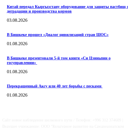
Китай передал Кыргызстану оборудование для защиты пастбищ 
деградации и производства кормов
03.08.2026
В Бишкеке прошел «Диалог цивилизаций стран ШОС»
01.08.2026
В Бишкеке презентовали 5-й том книги «Си Цзиньпин о
госуправлении»
01.08.2026
Перекрашенный Аксу или 40 лет борьбы с песками
01.08.2026
О НАС
Сайт новое наблюдение шелкового пути / Телефон: +996 312 374609 |
Ведущее учреждение: ООО “Культурное развитие на Среднеазиатском