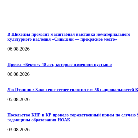
ПОПУЛЯРНЫЕ
В Шихэцзы проходит масштабная выставка нематериального
культурного наследия «Синьцзян — прекрасное место»
06.08.2026
Проект «Кекея»: 40 лет, которые изменили пустыню
06.08.2026
Лю Цзянпин: Закон еще теснее сплотил все 56 национальностей 
05.08.2026
Посольство КНР в КР провело торжественный прием по случаю 
годовщины образования НОАК
03.08.2026