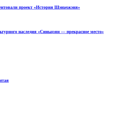
зентовали проект «История Шэньчжэня»
турного наследия «Синьцзян — прекрасное место»
итая