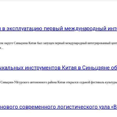
н в эксплуатацию первый международный ин
ом округе Синьцзяна Китая был запущен первый международный интегрированный цен
...
кальных инструментов Китая в Синьцзяне об
Синьцзян-Уйгурского автономного района Китая открылся седьмой фестиваль культуры
нового современного логистического узла «