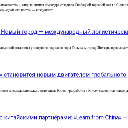
зможностями, открывшимися благодаря созданию Свободной торговой зоны в Синьцзян
у «двойного порта» — воздушного...
 Новый город — международный логистическ
гарской котловины у северного подножия горы Тяньшань, город Шихэцзы превращается 
е» становится новым двигателем глобального
нного и исследовательского потенциала Китая, «разработка в Китае» становится новым 
 китайскими партнёрами: «Learn from China» 