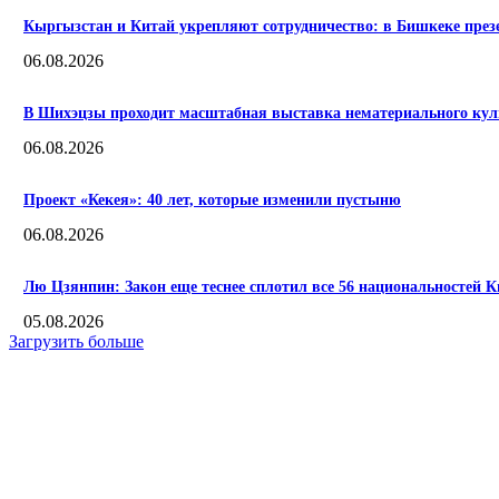
Кыргызстан и Китай укрепляют сотрудничество: в Бишкеке пре
06.08.2026
В Шихэцзы проходит масштабная выставка нематериального куль
06.08.2026
Проект «Кекея»: 40 лет, которые изменили пустыню
06.08.2026
Лю Цзянпин: Закон еще теснее сплотил все 56 национальностей К
05.08.2026
Загрузить больше