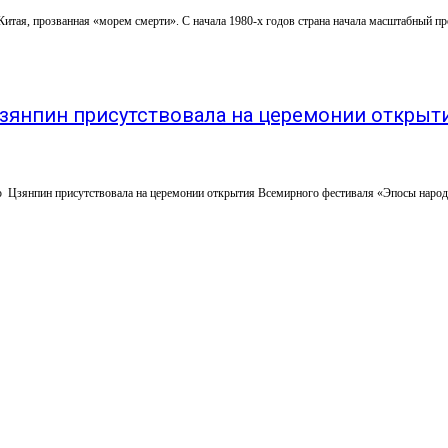
тая, прозванная «морем смерти». С начала 1980-х годов страна начала масштабный пр
зянпин присутствовала на церемонии открыт
зянпин присутствовала на церемонии открытия Всемирного фестиваля «Эпосы народо