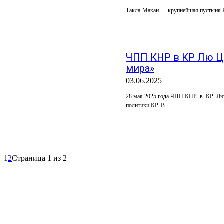
Такла-Макан — крупнейшая пустыня Ки
ЧПП КНР в КР Лю Ц
мира»
03.06.2025
28 мая 2025 года ЧПП КНР в КР Лю Ц
политики КР. В...
1
2
Страница 1 из 2
ПОПУЛЯРНЫЕ