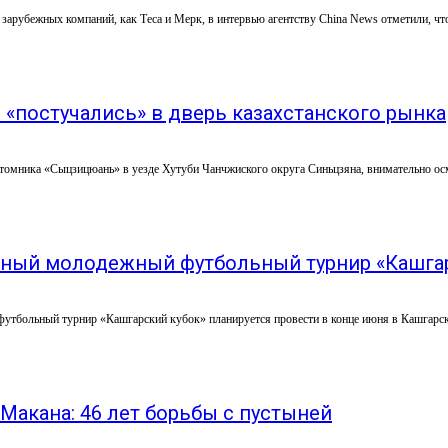
зарубежных компаний, как Теса и Мерк, в интервью агентству China News отметили, что 
«постучались» в дверь казахстанского рынка
питомника «Сыцзицюань» в уезде Хутуби Чанчжиского округа Синьцзяна, внимательно ос
ный молодежный футбольный турнир «Кашгарс
тбольный турнир «Кашгарский кубок» планируется провести в конце июня в Кашгарско
-Макана: 46 лет борьбы с пустыней