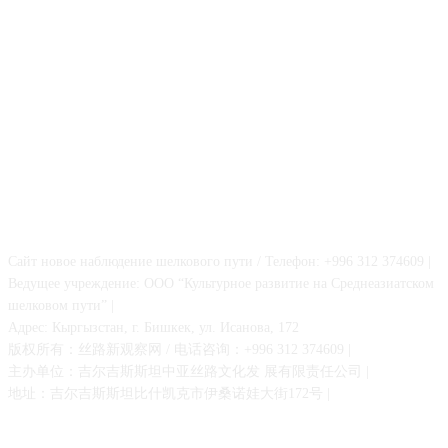
О НАС
Сайт новое наблюдение шелкового пути / Телефон: +996 312 374609 |
Ведущее учреждение: ООО “Культурное развитие на Среднеазиатском
шелковом пути” |
Адрес: Кыргызстан, г. Бишкек, ул. Исанова, 172
版权所有：丝路新观察网 / 电话咨询：+996 312 374609 |
主办单位：吉尔吉斯斯坦中亚丝路文化发 展有限责任公司 |
地址：吉尔吉斯斯坦比什凯克市伊桑诺娃大街172号 |