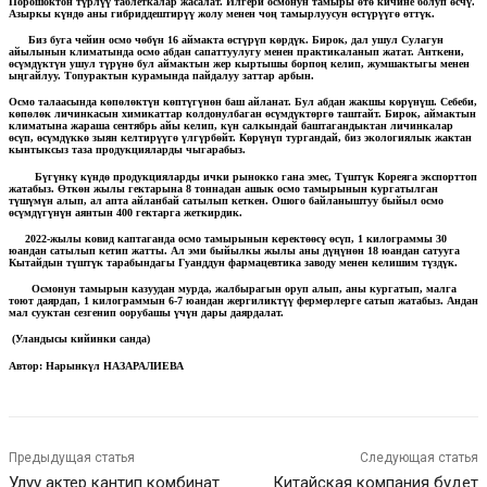
Порошоктон түрлүү таблеткалар жасалат. Илгери осмонун тамыры өтө кичине болуп өсчү.
Азыркы күндө аны гибриддештирүү жолу менен чоң тамырлуусун өстүрүүгө өттүк.
Биз буга чейин осмо чөбүн 16 аймакта өстүрүп көрдүк. Бирок, дал ушул Сулагун
айылынын климатында осмо абдан сапаттуулугу менен практикаланып жатат. Анткени,
өсүмдүктүн ушул түрүнө бул аймактын жер кыртышы борпоң келип, жумшактыгы менен
ыңгайлуу. Топурактын курамында пайдалуу заттар арбын.
Осмо талаасында көпөлөктүн көптүгүнөн баш айланат. Бул абдан жакшы көрүнүш. Себеби,
көпөлөк личинкасын химикаттар колдонулбаган өсүмдүктөргө таштайт. Бирок, аймактын
климатына жараша сентябрь айы келип, күн салкындай баштагандыктан личинкалар
өсүп, өсүмдүккө зыян келтирүүгө үлгүрбөйт. Көрүнүп тургандай, биз экологиялык жактан
кынтыксыз таза продукцияларды чыгарабыз.
Бүгүнкү күндө продукцияларды ички рынокко гана эмес, Түштүк Кореяга экспорттоп
жатабыз. Өткөн жылы гектарына 8 тоннадан ашык осмо тамырынын кургатылган
түшүмүн алып, ал апта айланбай сатылып кеткен. Ошого байланыштуу быйыл осмо
өсүмдүгүнүн аянтын 400 гектарга жеткирдик.
2022-жылы ковид каптаганда осмо тамырынын керектөөсү өсүп, 1 килограммы 30
юандан сатылып кетип жатты. Ал эми быйылкы жылы аны дүңүнөн 18 юандан сатууга
Кытайдын түштүк тарабындагы Гуанддун фармацевтика заводу менен келишим түздүк.
Осмонун тамырын казуудан мурда, жалбырагын оруп алып, аны кургатып, малга
тоют даярдап, 1 килограммын 6-7 юандан жергиликтүү фермерлерге сатып жатабыз. Андан
мал сууктан сезгенип оорубашы үчүн дары даярдалат.
(Уландысы кийинки санда)
Автор: Нарынкүл НАЗАРАЛИЕВА
Предыдущая статья
Следующая статья
Улуу актер кантип комбинат
Китайская компания будет