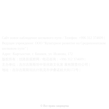
О НАС
Сайт новое наблюдение шелкового пути / Телефон: +996 312 374609 |
Ведущее учреждение: ООО “Культурное развитие на Среднеазиатском
шелковом пути” |
Адрес: Кыргызстан, г. Бишкек, ул. Исанова, 172
版权所有：丝路新观察网 / 电话咨询：+996 312 374609 |
主办单位：吉尔吉斯斯坦中亚丝路文化发 展有限责任公司 |
地址：吉尔吉斯斯坦比什凯克市伊桑诺娃大街172号 |
© Все права защищены