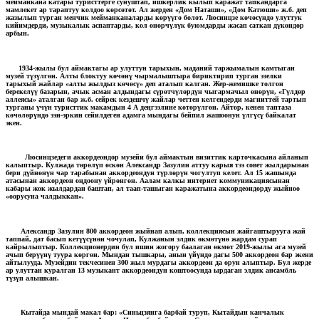
мейманкана катары туристтерге сунуштап, ишкерлик кылып каражат тапкандарга
мамлекет ар тараптуу колдоо көрсөтөт. Ал жерден «Дом Наташи», «Дом Катюши» ж.б. деп
жазылып турган менчик мейманканаларды көрүүгө болот. Люсинцзе көчөсүндө улуттук
кийимдерди, музыкалык аспаптарды, кол өнөрчүлүк буюмдарды жасап саткан дүкөндөр
арбын.
1934-жылы бул аймактагы ар улуттун тарыхын, маданий таржымалын камтыган
музей түзүлгөн. Алты блоктуу көчөнү чырмалыштыра бириктирип турган эзелки
тарыхый жайлар «алты жылдыз көчөсү» деп аталып калган. Жер-жемишке толгон
берекелүү базарын, ачык асман алдындагы сүрөтчүлөрдүн чыгармачыл өнөрүн, «Гүлдөр
аллеясы» аталган бар ж.б. сейрек кездешчү жайлар четтен келгендерди магниттей тартып
турганы үчүн туристтик макамдын 4 А деңгээлине көтөрүлгөн. Айтор, кенен таптаза
көчөлөрүндө ээн-эркин сейилдеген адамга мындагы бейпил жашоонун үлгүсү байкалат
экен.
Люсинцзедеги аккордеондор музейи бул аймактын визиттик карточкасына айланып
калыптыр. Кулжада төрөлүп өскөн Александр Зазулин аттуу карыя тээ совет жылдарынан
бери дүйнөнүн чар тарабынан аккордеондун түрлөрүн чогултуп келет. Ал 15 жашында
атасынан аккордеон оңдоону үйрөнгөн. Аалам калкы интернет коммуникациясынан
кабары жок жылдардан баштап, ал таап-ташыган каражатына аккордеондорду жыйноо
«оорусуна чалдыккан».
Александр Зазулин 800 аккордеон жыйнап алып, коллекциясын жайгаштырууга жай
таппай, дат басып кетүүсүнөн чочулап, Кулжанын элдик өкмөтүнө жардам сурап
кайрылыптыр. Коллекционердин бул ишин жогору баалаган өкмөт 2019-жылы ага музей
ачып берүүнү туура көргөн. Мындан тышкары, анын үйүндө дагы 500 аккордеон бар экени
айтылууда. Музейдин текчесинен 300 жыл мурдагы аккордеон да орун алыптыр. Бул жерде
ар улуттан куралган 13 музыкант аккордеондун коштоосунда ырдаган элдик ансамбль
түзүп алышкан.
Кытайда мындай макал бар: «Синьцзянга барбай туруп, Кытайдын канчалык