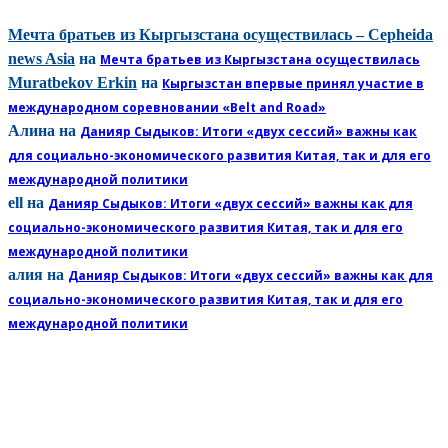
Мечта братьев из Кыргызстана осуществилась – Cepheida
news Asia
на
Мечта братьев из Кыргызстана осуществилась
Muratbekov Erkin
на
Кыргызстан впервые принял участие в
международном соревновании «Belt and Road»
Алина
на
Данияр Сыдыков: Итоги «двух сессий» важны как
для социально-экономического развития Китая, так и для его
международной политики
ell
на
Данияр Сыдыков: Итоги «двух сессий» важны как для
социально-экономического развития Китая, так и для его
международной политики
алия
на
Данияр Сыдыков: Итоги «двух сессий» важны как для
социально-экономического развития Китая, так и для его
международной политики