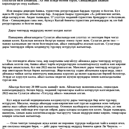
улуулугун биле албайсың . Ал эми Илиде болбой туруп, Синьцзяндын ажайып
көркөмдүгүн сезүү кыйын».
Или шаары деңизден башка, туристтик ресурстардын бардык түрүнө ээ болгон. Бул
жакта 86 туристтик объектилер бар. Алардын баары туризмдин «А» рейтингине жетип,
өйдө көтөрүлгөн. Андан тышкары, 57 улуттук маданий-туристтик бренддерге ээ болушкан.
Или – Синьцзяндын гана эмес, бүткүл Кытай боюнча туристтик региондордун эң эле бай
ресурстарына ээ болгон шаар.
Дары чөптөрдү өндүрүүнү өкмөт колдоп жатат
Паньцзинь аймагындагы Сулагун айылында көп улуттуу эл эзелтеден бери чогуу
жашап келет. Калктын негизги бөлүгүн манжу этносу түзөт экен. Сулагун деген тил —
манжу калкынын эне тили болгондуктан, айыл ушундайча аталып калган. Сулагунда
дары чөптөрдүн сейрек кездешүүчү түрлөрү өстүрүлүп жатыптыр.
Тоо этегиндеги абасы таза, жер кыртышы ыңгайлуу аймакка дары чөптөрдү өстүрүү
ылайык келген соң, башка айыл чарба өсүмдүктөрүнө салыштырмалуу кыйла көп киреше
берээри аныкталып, бул иш 2022-жылы башталган. Мамлекет дары чөптөрдү өстүрүүгө
жер аянттарын бөлүп берип жатыптыр. Жергиликтүү элдин айтымына караганда, ушул
аймакка чийки затты иштетүүчү ишкананы курууну да өкмөт каржылап бермей болуптур.
Эгерде ал курулуп калса, айыл калкы ондогон жумуш орундары менен камсыздалышы
турган иш.
Айылда болгону 20 000 калк жашайт экен. Аймактын экономикалык, социалдык
камсыздандыруу, билим берүү, маданий тармактары кыйла көтөрүлүп калгандыктан,
2022-жылы Сулагун айылы «Үлгүлүү айыл» макамын алган.
Бул жерде кытай медицинасына колдонулуучу дары чөптөрдүн бир нече түрлөрү
өстүрүлөт. Мисалы, мында айымдар каш-кирпигине коё турган кадимки осмо чөбүнүн
аянты жыл сайын көбөйтүлүп жатыптыр. Осмонун жалбырагы косметика үчүн, ал эми
тамыры суук тийгенде иче турган сейрек дары катары колдонулуп келет. Андан тышкары,
шампунь, самын жана косметикаларды чыгаруучу чакан өндүрүш ишке кирип, товарлары
кеңири сатылып жатыптыр.
— Осмо чөптүн тамырын жука кесип же порошок түрүндө майдалап чайга кошуп ичсе,
ден соолукка миңдин бири, — дейт дары чөптөрдү өндүрүү боюнча адиси Ли Чжунла. —