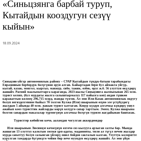
«Синьцзянга барбай туруп,
Кытайдын кооздугун сезүү
кыйын»
18.09.2024
Синьцзян-уйгур автономиялык району – СУАР Кытайдын түндүк-батыш тарабындагы
Евразиянын борбордук бөлүгүнөн орун алган. Байыртадан бери бул аймакта уйгур,
кытай, казак, монгол, кыргыз, манжур, сибо, тажик, өзбек, орус ж.б. 56 улуттун өкүлдөрү
жашайт. Расмий маалыматтарга караганда, 2023-жылы Синьцзянга жалпысынан 265 млн.
турист келип, (бул мурдагы жылга салыштырмалуу 117 пайызга көп) андан түшкөн
каражаттын көлөмү 296,715 млрд. юанды түзгөн. Ал эми Или-Казак автономиялык округу
болуп негизделгенине быйыл 70 толгон Кулжа (Или) шаарынын өзүнө эле үстүбүздөгү
жылдын 5 айында 40 млн. жакын турист каттаган. Коңур күздүн алгачкы күндөрү ушул
ажайып кооз туристтик жайларды көрүп келүүгө сапар тарттым. Эмесе, Кулжа шаарына
болгон сапардын макалалар түрмөгүнүн алгачкы бөлүгүн туризм жагдайынан баштасак.
Туристтер көбөйгөн көчө, ааламдан чогулган аккордеондор
Или шаарынын Люсинцзе көчөсүнүн өзгөчө сөз кылууга арзыган салты бар. Мында
жашаган 13 улуттуу калктын эзелки үрп-адаты, маданияты, тили ал түгүл нечен жылдар
мурда сапаттуу болуп салынган үйлөрү ошол бойдон сакталып калган. Улуттук колоритте
курулган тамдарда бүгүнкүгө чейин бир нече муундун өкүлдөрү жашайт. Ал эми үйүн