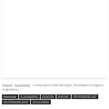
Домой
Аналитика
«Синьцзянга барбай туруп, Кытайдын кооздугун
сезүү кыйын»
Аналитика
В СИНЬЦЗЯНЕ
КУЛЬТУРА
МНЕНИЕ
ПРЕДПРИЯТИЕ КНР
ЦЕНТРАЛЬНАЯ АЗИЯ
ЭКОНОМИКА