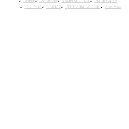
Главная
Все новости
В КЫРГЫЗСТАНЕ
ЭКОНОМИКА
КУЛЬТУРА
В КИТАЕ
ЦЕНТРАЛЬНАЯ АЗИЯ
Аналитика