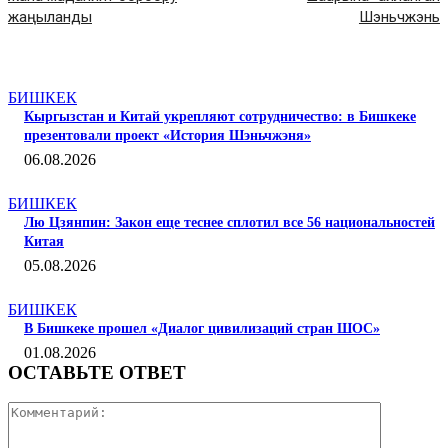
жаңыланды
Шэньчжэнь
СТАТЬИ ПО ТЕМЕ
БИШКЕК
Кыргызстан и Китай укрепляют сотрудничество: в Бишкеке
презентовали проект «История Шэньчжэня»
06.08.2026
БИШКЕК
Лю Цзянпин: Закон еще теснее сплотил все 56 национальностей
Китая
05.08.2026
БИШКЕК
В Бишкеке прошел «Диалог цивилизаций стран ШОС»
01.08.2026
ОСТАВЬТЕ ОТВЕТ
Коммента