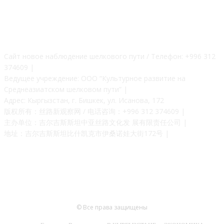
О НАС
Сайт новое наблюдение шелкового пути / Телефон: +996 312
374609 |
Ведущее учреждение: ООО “Культурное развитие на
Среднеазиатском шелковом пути” |
Адрес: Кыргызстан, г. Бишкек, ул. Исанова, 172
版权所有：丝路新观察网 / 电话咨询：+996 312 374609 |
主办单位：吉尔吉斯斯坦中亚丝路文化发 展有限责任公司 |
地址：吉尔吉斯斯坦比什凯克市伊桑诺娃大街172号 |
© Все права защищены