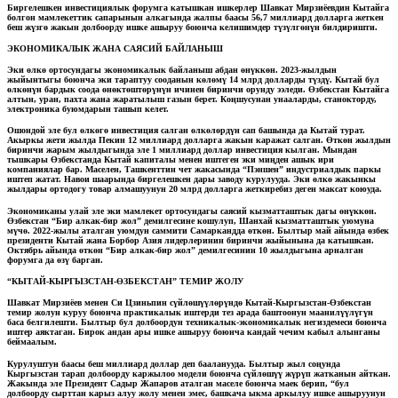
Биргелешкен инвестициялык форумга катышкан ишкерлер Шавкат Мирзиёевдин Кытайга
болгон мамлекеттик сапарынын алкагында жалпы баасы 56,7 миллиард долларга жеткен
беш жүзгө жакын долбоорду ишке ашыруу боюнча келишимдер түзүлгөнүн билдиришти.
ЭКОНОМИКАЛЫК ЖАНА САЯСИЙ БАЙЛАНЫШ
Эки өлкө ортосундагы экономикалык байланыш абдан өнүккөн. 2023-жылдын
жыйынтыгы боюнча эки тараптуу сооданын көлөмү 14 млрд долларды түздү. Кытай бул
өлкөнүн бардык соода өнөктөштөрүнүн ичинен биринчи орунду ээледи. Өзбекстан Кытайга
алтын, уран, пахта жана жаратылыш газын берет. Коңшусунан унааларды, станокторду,
электроника буюмдарын ташып келет.
Ошондой эле бул өлкөгө инвестиция салган өлкөлөрдүн сап башында да Кытай турат.
Акыркы жети жылда Пекин 12 миллиард долларга жакын каражат салган. Өткөн жылдын
биринчи жарым жылдыгында эле 1 миллиард доллар инвестиция кылган. Мындан
тышкары Өзбекстанда Кытай капиталы менен иштеген эки миңден ашык ири
компаниялар бар. Маселен, Ташкенттин чет жакасында “Пэншен” индустриалдык паркы
иштеп жатат. Навои шаарында биргелешкен дары заводу курулууда. Эки өлкө жакынкы
жылдары ортодогу товар алмашуунун 20 млрд долларга жеткиребиз деген максат коюуда.
Экономиканы улай эле эки мамлекет ортосундагы саясий кызматташтык дагы өнүккөн.
Өзбекстан “Бир алкак-бир жол” демилгесине кошулуп, Шанхай кызматташтык уюмуна
мүчө. 2022-жылы аталган уюмдун саммити Самаркандда өткөн. Былтыр май айында өзбек
президенти Кытай жана Борбор Азия лидерлеринин биринчи жыйынына да катышкан.
Октябрь айында өткөн “Бир алкак-бир жол” демилгесинин 10 жылдыгына арналган
форумга да өзү барган.
“КЫТАЙ-КЫРГЫЗСТАН-ӨЗБЕКСТАН” ТЕМИР ЖОЛУ
Шавкат Мирзиёев менен Си Цзиньпин сүйлөшүүлөрүндө Кытай-Кыргызстан-Өзбекстан
темир жолун куруу боюнча практикалык иштерди тез арада баштоонун маанилүүлүгүн
баса белгилешти. Былтыр бул долбоордун техникалык-экономикалык негиздемеси боюнча
иштер аяктаган. Бирок андан ары ишке ашыруу боюнча кандай чечим кабыл алынганы
беймаалым.
Курулуштун баасы беш миллиард доллар деп бааланууда. Былтыр жыл соңунда
Кыргызстан тарап долбоорду каржылоо модели боюнча сүйлөшүү жүрүп жатканын айткан.
Жакында эле Президент Садыр Жапаров аталган маселе боюнча маек берип, “бул
долбоорду сырттан карыз алуу жолу менен эмес, башкача ыкма аркылуу ишке ашыруунун