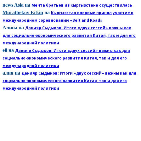
news Asia
на
Мечта братьев из Кыргызстана осуществилась
Muratbekov Erkin
на
Кыргызстан впервые принял участие в
международном соревновании «Belt and Road»
Алина
на
Данияр Сыдыков: Итоги «двух сессий» важны как
для социально-экономического развития Китая, так и для его
международной политики
ell
на
Данияр Сыдыков: Итоги «двух сессий» важны как для
социально-экономического развития Китая, так и для его
международной политики
алия
на
Данияр Сыдыков: Итоги «двух сессий» важны как для
социально-экономического развития Китая, так и для его
международной политики