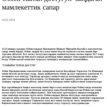
мамлекеттик сапар
06.02.2024
23-25-январь күндөрү Өзбекстандын Президенти Шавкат Мирзиёев Кытайга мамлекеттик
сапар менен барды. Өзбек лидери бул өлкө менен болгон мамилеге өзгөчө маани бере
турганы айтылат. Бул жолку жолугушуулардын жыйынтыгында жалпы наркы 56,7 млрд
долларга бааланган беш жүзгө жакын долбоорду ишке ашыруу макулдашылганы маалым
болду. Өзбек-кытай мамилеси тууралуу төмөндөгү материалды сунуштайбыз.
“ТАМЫРЫ ТЕРЕҢ ДОСТУК”
Өзбек Президентинин мамлекеттик сапарынын өзөгүн Кытайдын Төрагасы Си Цзиньпин
менен болгон жолугушуу түздү. Анын жыйынтыгы менен ар кыл тармакты камтыган 15
келишимге кол коюлду. Тараптар ортодогу мамиле өнүгүп жаткандыгын жана жаңы
деңгээлге чыккандыгын белгилешти. Си Цзиньпин эки тараптуу достук дарагынын
тамыры тереңде экенин айтып, анын бутагы бапырап кенен жайылганын кошумчалады.
Күн тартибиндеги башка маселелер менен бирге өлкө жетекчилери Өзбекстанда кесиптик
билим берүүнүн кытай системасын өнүктүрүү жана Кытай-Кыргызстан-Өзбекстан темир
жолун куруу маселесине кайрылышты. Эки мамлекет ортосундагы авиакаттамдардын
саны жакында аптасына жүзгө жетет. Өзбекстандын Жизак облусунда электромобиль
чыгарган завод ачылды. Аталган ишкана жылына 50 миңден ашык транспорт каражатын
чыгарат. Андан тышкары Ташкентке асма жол менен каттаган такси линиясын куруу,
Каракалпакстанга шамал электростанциясын салуу тууралуу макулдашылды.