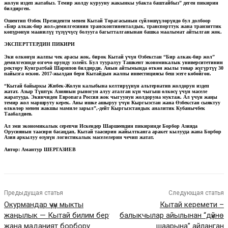
жолун издеп жатабыз. Темир жолду курууну жакынкы убакта баштайбыз” деген пикирин
билдирген.
Ошентип Өзбек Президенти менен Кытай Төрагасынын сүйлөшүүлөрүндө бул долбоор
«Бир алкак-бир жол»демилгесинин трансконтиненталдык, транспорттук жана транзиттик
көпүрөнүн маанилүү түзүүчүсү болууга багытталганынан башка маалымат айтылган жок.
ЭКСПЕРТТЕРДИН ПИКИРИ
Эки өлкөнүн жалпы чек арасы жок, бирок Кытай үчүн Өзбекстан “Бир алкак-бир жол”
демилгесинде өзгөчө орунду ээлейт. Бул тууралуу Ташкент экономикалык университетинин
ректору Кунгратбай Шарипов билдирди. Анын айтымында өткөн жылы товар жүгүртүү 30
пайызга өскөн. 2017-жылдан бери Кытайдын жалпы инвестициясы беш эсеге көбөйгөн.
“Кытай байыркы Жибек-Жолун калыбына келтирүүнүн альтернатив жолдорун издеп
жатат. Азыр Түштүк Азиянын рыногун алуу аталган күн чыгыш өлкөсү үчүн маселе
жаратууда. Экинчиден Европага Россия жок чыгуунун жолдоруна муктаж. Ал үчүн жаңы
темир жол маршруту керек. Аны ишке ашыруу үчүн Кыргызстан жана Өзбекстан сыяктуу
өлкөлөр менен жакшы мамиле зарыл”,-дейт Кыргызстандык аналитик Кубанычбек
Таабалдиев.
Ал эми экономикалык серепчи Искендер Шаршеевдин пикиринде Борбор Азияда
Орусиянын таасири басаңдап, Кытай таасирин жайылтканга аракет кылууда жана Борбор
Азия аркылуу өзүнүн логистикалык маселелерин чечип жатат.
Автор: Амантур ШЕРГАЗИЕВ
Предыдущая статья
Следующая статья
Окурмандар үчүн мыкты
Кытай керемети –
жаңылык — Кытай билим берүү
балыкчылар айылынан “дүйнө
жана маданият борбору
шаарына” айланган