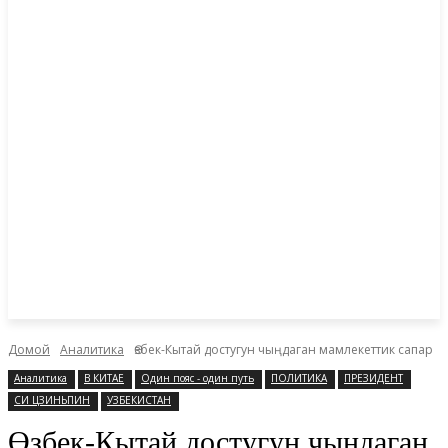
Домой
Аналитика
Өзбек-Кытай достугун чыңдаган мамлекеттик сапар
Аналитика
В КИТАЕ
Один пояс - один путь
ПОЛИТИКА
ПРЕЗИДЕНТ
СИ ЦЗИНЬПИН
УЗБЕКИСТАН
Өзбек-Кытай достугун чыңдаган