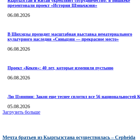
Кыргызстан и Китай укрепляют сотрудничество: в Бишкеке
презентовали проект «История Шэньчжэня»
06.08.2026
В Шихэцзы проходит масштабная выставка нематериального
культурного наследия «Синьцзян — прекрасное место»
06.08.2026
Проект «Кекея»: 40 лет, которые изменили пустыню
06.08.2026
Лю Цзянпин: Закон еще теснее сплотил все 56 национальностей 
05.08.2026
Загрузить больше
КОММЕНТАРИИ
Мечта братьев из Кыргызстана осуществилась – Cepheida