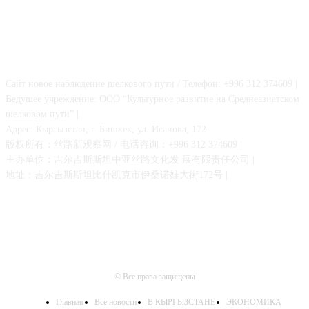
О НАС
Сайт новое наблюдение шелкового пути / Телефон: +996 312 374609 |
Ведущее учреждение: ООО “Культурное развитие на Среднеазиатском
шелковом пути” |
Адрес: Кыргызстан, г. Бишкек, ул. Исанова, 172
版权所有：丝路新观察网 / 电话咨询：+996 312 374609 |
主办单位：吉尔吉斯斯坦中亚丝路文化发 展有限责任公司 |
地址：吉尔吉斯斯坦比什凯克市伊桑诺娃大街172号 |
© Все права защищены
Главная
Все новости
В КЫРГЫЗСТАНЕ
ЭКОНОМИКА