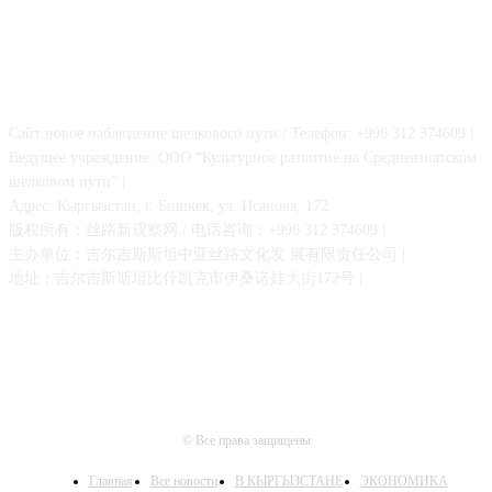
О НАС
Сайт новое наблюдение шелкового пути / Телефон: +996 312 374609 |
Ведущее учреждение: ООО “Культурное развитие на Среднеазиатском
шелковом пути” |
Адрес: Кыргызстан, г. Бишкек, ул. Исанова, 172
版权所有：丝路新观察网 / 电话咨询：+996 312 374609 |
主办单位：吉尔吉斯斯坦中亚丝路文化发 展有限责任公司 |
地址：吉尔吉斯斯坦比什凯克市伊桑诺娃大街172号 |
© Все права защищены
Главная
Все новости
В КЫРГЫЗСТАНЕ
ЭКОНОМИКА