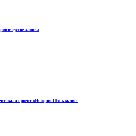
роизводстве хлопка
зентовали проект «История Шэньчжэня»