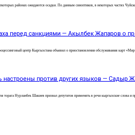
некоторых районах ожидаются осадки. По данным синоптиков, в некоторых частях Чуйско
аха перед санкциями — Акылбек Жапаров о пр
роцессинговый центр Кыргызстана объявил о приостановлении обслуживания карт «Мир»,
 настроены против других языков — Садыр Ж
я торага Нурланбек Шакиев призвал депутатов применять в речи кыргызские слова и пр