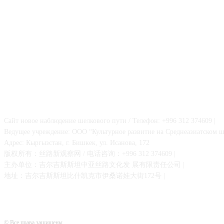
О НАС
Сайт новое наблюдение шелкового пути / Телефон: +996 312 374609 |
Ведущее учреждение: ООО “Культурное развитие на Среднеазиатском ш
Адрес: Кыргызстан, г. Бишкек, ул. Исанова, 172
版权所有：丝路新观察网 / 电话咨询：+996 312 374609 |
主办单位：吉尔吉斯斯坦中亚丝路文化发 展有限责任公司 |
地址：吉尔吉斯斯坦比什凯克市伊桑诺娃大街172号 |
© Все права защищены