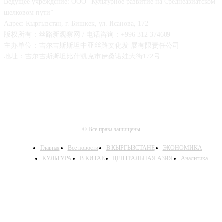
Ведущее учреждение: ООО “Культурное развитие на Среднеазиатском
шелковом пути” |
Адрес: Кыргызстан, г. Бишкек, ул. Исанова, 172
版权所有：丝路新观察网 / 电话咨询：+996 312 374609 |
主办单位：吉尔吉斯斯坦中亚丝路文化发 展有限责任公司 |
地址：吉尔吉斯斯坦比什凯克市伊桑诺娃大街172号 |
© Все права защищены
Главная
Все новости
В КЫРГЫЗСТАНЕ
ЭКОНОМИКА
КУЛЬТУРА
В КИТАЕ
ЦЕНТРАЛЬНАЯ АЗИЯ
Аналитика